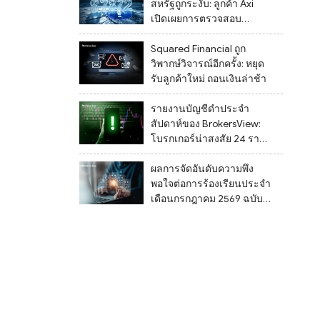
สหรัฐถูกระงับ: ลูกค้า Axi
เปิดเผยการตรวจสอบ
เอกสารที่ไม่สิ้นสุดและไม่
สามารถถอนเงินได้
Squared Financial ถูก
วิพากษ์วิจารณ์อีกครั้ง: หยุด
รับลูกค้าใหม่ ถอนเงินล่าช้า
รายงานบัญชีดำประจำ
สัปดาห์ของ BrokersView:
โบรกเกอร์น่าสงสัย 24 รายที่
ถูกระบุระหว่างวันที่ 27
กรกฎาคม ถึง 2 สิงหาคม
ผลการจัดอันดับความพึง
2569
พอใจต่อการร้องเรียนประจำ
เดือนกรกฎาคม 2569 ฉบับ
ล่าสุด