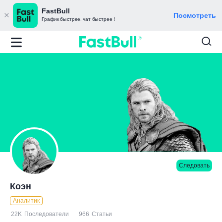
FastBull
Посмотреть
График быстрее, чат быстрее！
Следовать
Коэн
Аналитик
22K
Последователи
966
Статьи