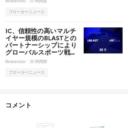
Brokersview ·
22 時間前
ブローカーニュース
IC、信頼性の高いマルチ
イヤー規模のBLASTとの
パートナーシップにより
グローバルスポーツ戦略
を拡大
Brokersview ·
20 時間前
ブローカーニュース
コメント