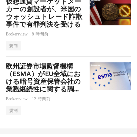
仮想通貨マーケットメー
カーの創設者が、米国の
ウォッシュトレード詐欺
事件で有罪判決を受ける
Brokersview ·
8 時間前
規制
欧州証券市場監督機構
（ESMA）がEU全域にお
ける暗号資産保管会社の
業務継続性に関する調査
を開始
Brokersview ·
12 時間前
規制