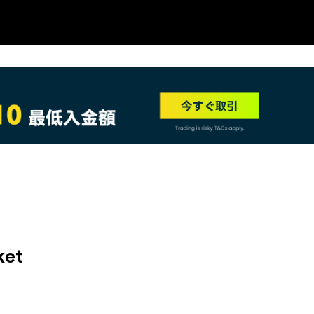
NEW
ket