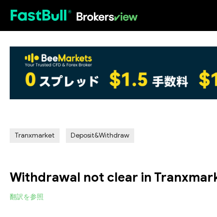
HOT
Tranxmarket
Deposit&Withdraw
Withdrawal not clear in Tranxmar
翻訳を参照