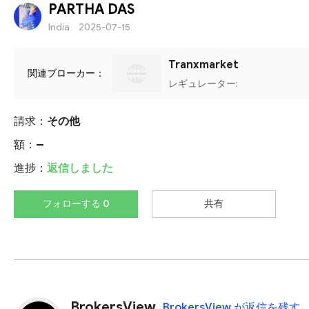
PARTHA DAS
India
2025-07-15
Tranxmarket
関連ブローカー：
レギュレーター:
請求：
その他
額：
--
進捗：
返信しました
フォローする 0
共有
BrokersView
BrokersView が返信を残す