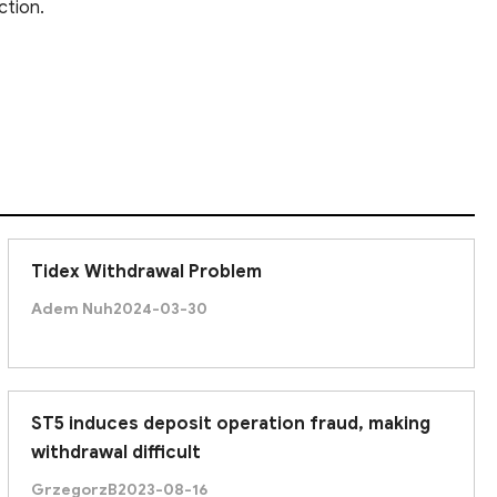
ction.
Tidex Withdrawal Problem
Adem Nuh
2024-03-30
ST5 induces deposit operation fraud, making
withdrawal difficult
GrzegorzB
2023-08-16