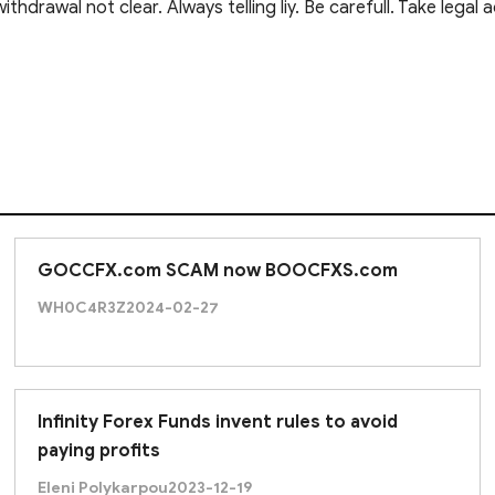
hdrawal not clear. Always telling liy. Be carefull. Take legal a
GOCCFX.com SCAM now BOOCFXS.com
WH0C4R3Z
2024-02-27
Infinity Forex Funds invent rules to avoid
paying profits
Eleni Polykarpou
2023-12-19