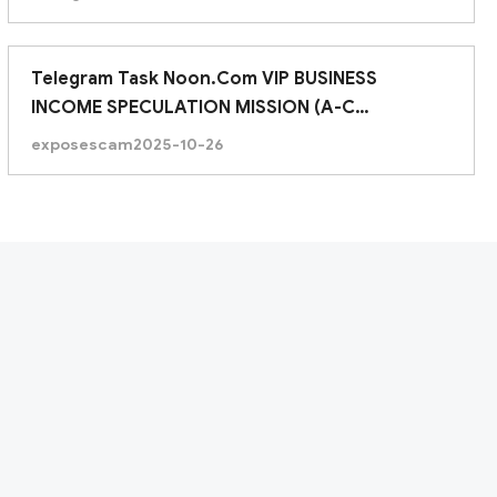
Telegram Task Noon.Com VIP BUSINESS
INCOME SPECULATION MISSION (A-C
ASSIGNMENTS)
exposescam
2025-10-26