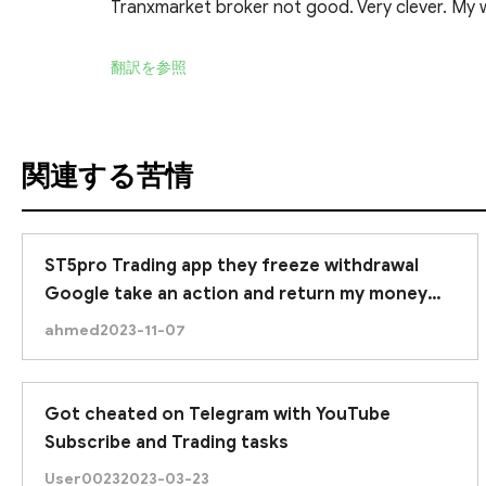
Tranxmarket broker not good. Very clever. My wit
翻訳を参照
関連する苦情
ST5pro Trading app they freeze withdrawal
Google take an action and return my money
due to google approved this application.
ahmed
2023-11-07
Got cheated on Telegram with YouTube
Subscribe and Trading tasks
User0023
2023-03-23