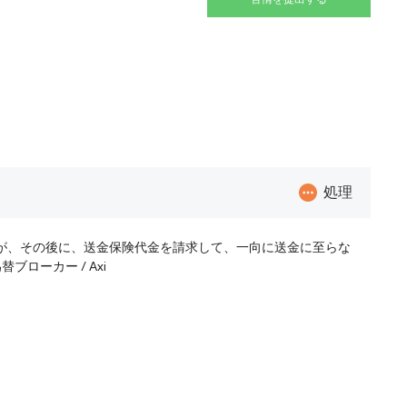
処理
が、その後に、送金保険代金を請求して、一向に送金に至らな
FX 業者 - CFD＆外国為替ブローカー / Axi