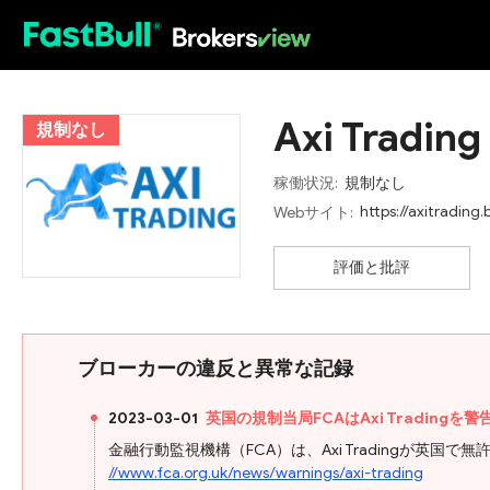
HOT
Axi Trading
規制なし
稼働状況:
規制なし
https://axitrading.
Webサイト:
評価と批評
ブローカーの違反と異常な記録
2023-03-01
英国の規制当局FCAはAxi Trading
金融行動監視機構（FCA）は、Axi Tradingが英
//www.fca.org.uk/news/warnings/axi-trading