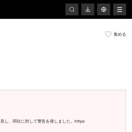
HOT
集める
見し、同社に対して警告を発しました。https: