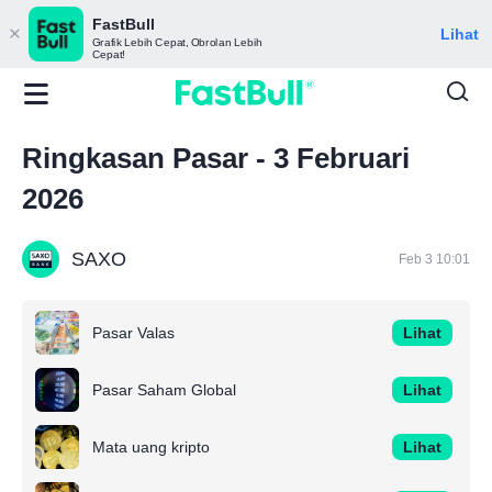
FastBull
Lihat
Grafik Lebih Cepat, Obrolan Lebih
Cepat!
Ringkasan Pasar - 3 Februari
2026
SAXO
Feb 3 10:01
Pasar Valas
Lihat
Pasar Saham Global
Lihat
Mata uang kripto
Lihat