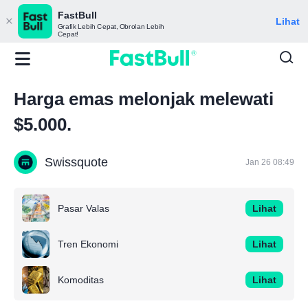
FastBull
Lihat
Grafik Lebih Cepat, Obrolan Lebih
Cepat!
Harga emas melonjak melewati
$5.000.
Swissquote
Jan 26 08:49
Pasar Valas
Lihat
Tren Ekonomi
Lihat
Komoditas
Lihat