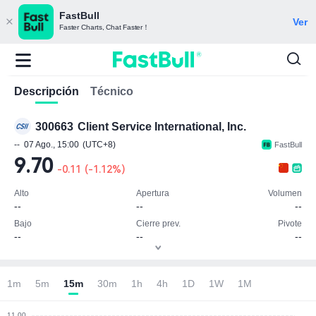
FastBull
Ver
Faster Charts, Chat Faster！
Descripción
Técnico
300663
Client Service International, Inc.
--
07 Ago., 15:00
(UTC+8)
FastBull
9.70
-0.11
(
-1.12%
)
Alto
Apertura
Volumen
--
--
--
Bajo
Cierre prev.
Pivote
--
--
--
Nota: Unidad monetaria (CNY)
1m
5m
15m
30m
1h
4h
1D
1W
1M