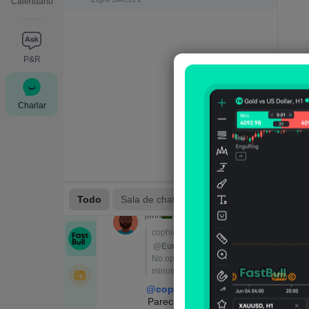
Calendario
P&R
Charlar