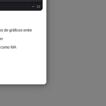
s de gráficos entre 
n

s como MA
