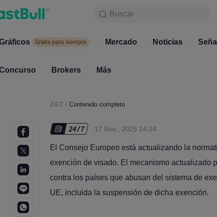
Buscar
Buscar
Productos
Gráficos
Gráficos
Mercado
Noticias
Mercado
Seña
Gratis para siempre
Gratis para siempre
Concurso
Brokers
Más
Concurso
Brokers
24/7
/
Contenido completo
17 Nov., 2025 14:24
El Consejo Europeo está actualizando la normati
exención de visado. El mecanismo actualizado p
contra los países que abusan del sistema de exe
UE, incluida la suspensión de dicha exención.