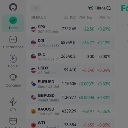
Filtros
SIMBOLO
ÚLTIMO
VAR. NETA
VAR. %
SPX
Trade
7732.45
+22.50
+0.29%
S&P 500 Index
DJI
53949.87
+64.77
+0.12%
Dow Jones Industrial Average
Cotizaciones
IXIC
26348.34
0.00
0.00%
NASDAQ Composite Index
Copiar
USDX
99.410
-0.340
-0.34%
US Dollar Index
EURUSD
1.15605
+0.00375
+0.33%
Concurso
Euro / US Dollar
GBPUSD
1.34977
+0.00450
+0.33%
Pound Sterling / US Dollar
XAUUSD
24/7
4339.99
+99.97
+2.36%
Gold / US Dollar
WTI
76.684
-0.655
-0.85%
Light Sweet Crude Oil