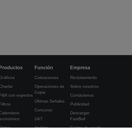
Productos
Función
Empresa
Gráficos
Cotizaciones
Reclutamiento
Charlar
Operaciones de
Sobre nosotros
Copia
P&R con expertos
Contáctenos
Últimas Señales
Filtros
Publicidad
Concurso
Calendario
Descargar
económico
24/7
FastBull
Datos
Análisis
Centro de ayuda