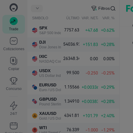
Filtros
SIMBOLO
ÚLTIMO
VAR. NETA
VAR. %
SPX
Trade
7757.63
+47.68
+0.62%
S&P 500 Index
DJI
54036.93
+151.83
+0.28%
Dow Jones Industrial Average
Cotizaciones
IXIC
26348.34
0.00
0.00%
NASDAQ Composite Index
Copiar
USDX
99.500
-0.250
-0.25%
US Dollar Index
EURUSD
1.15566
+0.00336
+0.29%
Concurso
Euro / US Dollar
GBPUSD
1.34910
+0.00383
+0.28%
Pound Sterling / US Dollar
XAUUSD
24/7
4341.81
+101.79
+2.40%
Gold / US Dollar
WTI
76.339
-1.000
-1.29%
Light Sweet Crude Oil