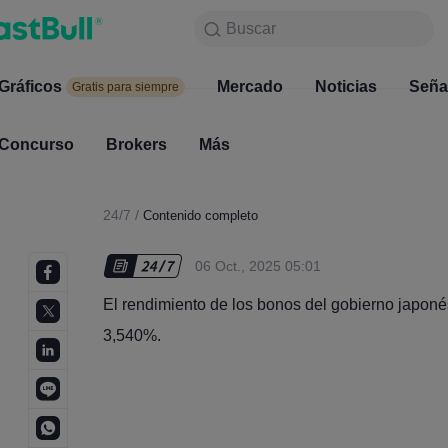
Buscar
Buscar
Productos
Gráficos
Gráficos
Mercado
Noticias
Mercado
Seña
Gratis para siempre
Gratis para siempre
Concurso
Brokers
Más
Concurso
Brokers
24/7
/
Contenido completo
06 Oct., 2025 05:01
El rendimiento de los bonos del gobierno japoné
3,540%.