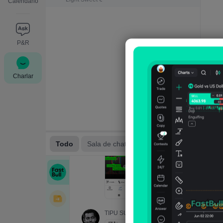
Calendario
P&R
Charlar