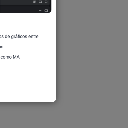
s de gráficos entre 
n

s como MA
