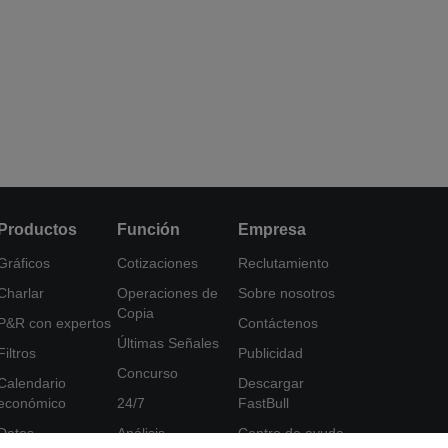
Productos
Función
Empresa
Gráficos
Cotizaciones
Reclutamiento
Charlar
Operaciones de
Sobre nosotros
Copia
P&R con expertos
Contáctenos
Últimas Señales
Filtros
Publicidad
Concurso
Calendario
Descargar
económico
24/7
FastBull
Datos
Análisis
Centro de ayuda