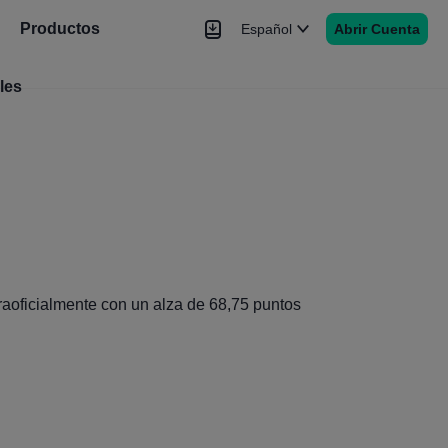
Productos
Español
Abrir Cuenta
les
Noticias
Señales
Más
raoficialmente con un alza de 68,75 puntos