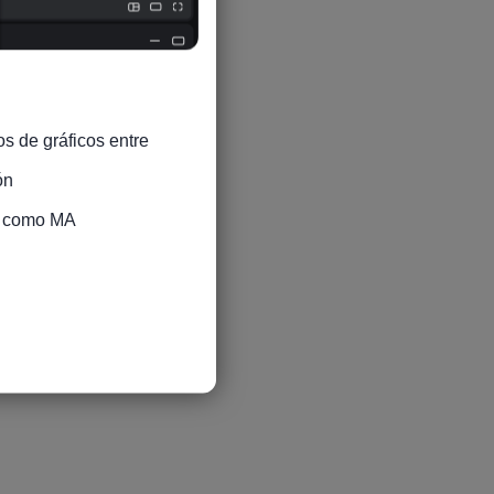
s de gráficos entre 
n

s como MA
