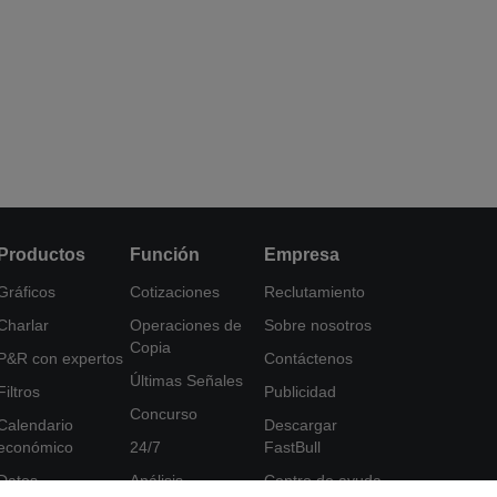
Productos
Función
Empresa
Gráficos
Cotizaciones
Reclutamiento
Charlar
Operaciones de
Sobre nosotros
Copia
P&R con expertos
Contáctenos
Últimas Señales
Filtros
Publicidad
Concurso
Calendario
Descargar
económico
24/7
FastBull
Datos
Análisis
Centro de ayuda