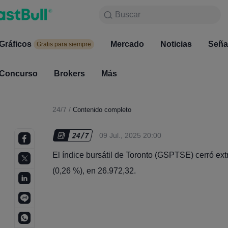
Buscar
Buscar
Productos
Gráficos
Gráficos
Mercado
Noticias
Mercado
Seña
Gratis para siempre
Gratis para siempre
Concurso
Brokers
Más
Concurso
Brokers
24/7
/
Contenido completo
09 Jul., 2025 20:00
El índice bursátil de Toronto (GSPTSE) cerró ext
(0,26 %), en 26.972,32.