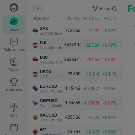
Filtros
SIMBOLO
ÚLTIMO
VAR. NETA
VAR. %
SPX
Trade
7723.56
-12.97
-0.17%
S&P 500 Index
DJI
54349.12
+263.24
+0.49%
Dow Jones Industrial Average
Cotizaciones
IXIC
26363.43
-221.57
-0.83%
NASDAQ Composite Index
Copiar
USDX
99.600
+0.110
+0.11%
US Dollar Index
EURUSD
1.15442
-0.00072
-0.06%
Concurso
Euro / US Dollar
GBPUSD
1.34569
-0.00088
-0.07%
Pound Sterling / US Dollar
XAUUSD
24/7
4253.36
+5.75
+0.14%
Gold / US Dollar
WTI
74.764
+0.492
+0.66%
Light Sweet Crude Oil