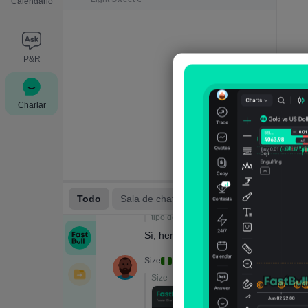
Calendario
P&R
Charlar