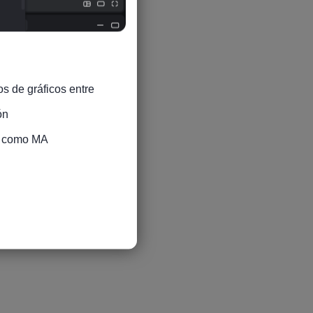
s de gráficos entre 
n

s como MA
