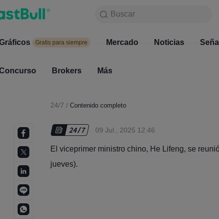
Buscar
Buscar
Productos
Gráficos
Gráficos
Mercado
Noticias
Mercado
Seña
Gratis para siempre
Gratis para siempre
Concurso
Brokers
Más
Concurso
Brokers
24/7
/
Contenido completo
09 Jul., 2025 12:46
El viceprimer ministro chino, He Lifeng, se reun
jueves).