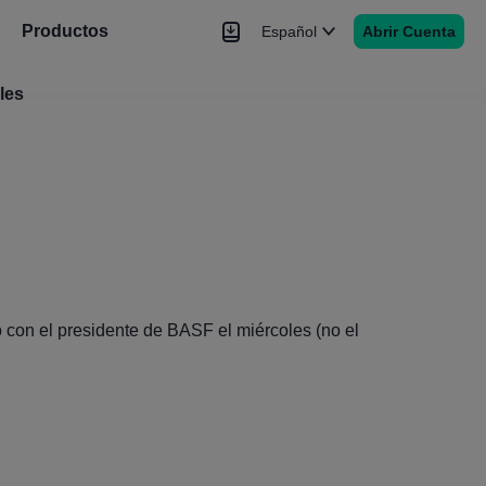
Productos
Español
Abrir Cuenta
les
Noticias
Señales
Más
ió con el presidente de BASF el miércoles (no el