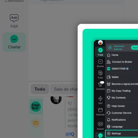
Calendario
P&R
Charlar