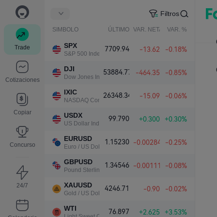
Filtros
SIMBOLO
ÚLTIMO
VAR. NETA
VAR. %
SPX
Trade
7709.94
-13.62
-0.18%
S&P 500 Index
DJI
53884.77
-464.35
-0.85%
Dow Jones Industrial Average
Cotizaciones
IXIC
26348.34
-15.09
-0.06%
NASDAQ Composite Index
Copiar
USDX
99.790
+0.300
+0.30%
US Dollar Index
EURUSD
1.15230
-0.00284
-0.25%
Concurso
Euro / US Dollar
GBPUSD
1.34546
-0.00111
-0.08%
Pound Sterling / US Dollar
XAUUSD
24/7
4246.71
-0.90
-0.02%
Gold / US Dollar
WTI
76.897
+2.625
+3.53%
Light Sweet Crude Oil