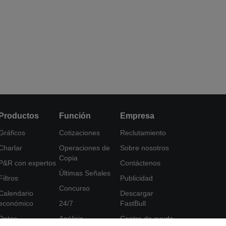
Productos
Función
Empresa
Gráficos
Cotizaciones
Reclutamiento
Charlar
Operaciones de
Sobre nosotros
Copia
P&R con expertos
Contáctenos
Últimas Señales
Filtros
Publicidad
Concurso
Calendario
Descargar
económico
24/7
FastBull
Datos
Análisis
Centro de ayuda