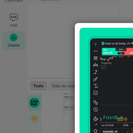
Calendario
P&R
Charlar