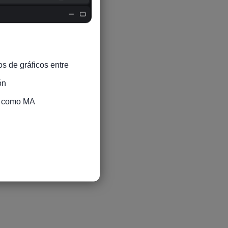
s de gráficos entre 
n

s como MA
