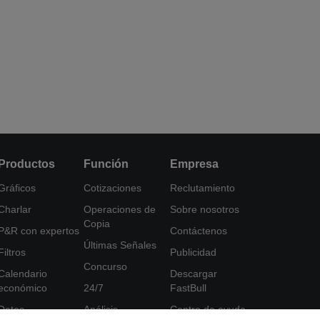
Productos
Función
Empresa
Gráficos
Cotizaciones
Reclutamiento
Charlar
Operaciones de
Sobre nosotros
Copia
P&R con expertos
Contáctenos
Últimas Señales
Filtros
Publicidad
Concurso
Calendario
Descargar
económico
24/7
FastBull
Datos
Análisis
Centro de ayuda