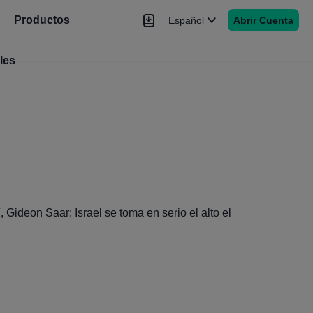
Productos
Español
Abrir Cuenta
les
Noticias
Señales
Más
, Gideon Saar: Israel se toma en serio el alto el