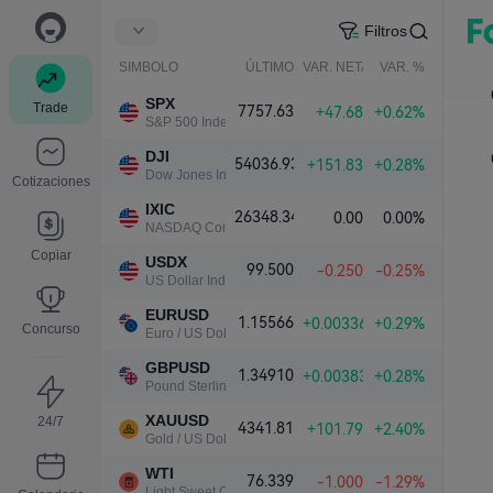
Filtros
SIMBOLO
ÚLTIMO
VAR. NETA
VAR. %
SPX
Trade
7757.63
+47.68
+0.62%
S&P 500 Index
DJI
54036.93
+151.83
+0.28%
Dow Jones Industrial Average
Cotizaciones
IXIC
26348.34
0.00
0.00%
NASDAQ Composite Index
Copiar
USDX
99.500
-0.250
-0.25%
US Dollar Index
EURUSD
1.15566
+0.00336
+0.29%
Concurso
Euro / US Dollar
GBPUSD
1.34910
+0.00383
+0.28%
Pound Sterling / US Dollar
XAUUSD
24/7
4341.81
+101.79
+2.40%
Gold / US Dollar
WTI
76.339
-1.000
-1.29%
Light Sweet Crude Oil