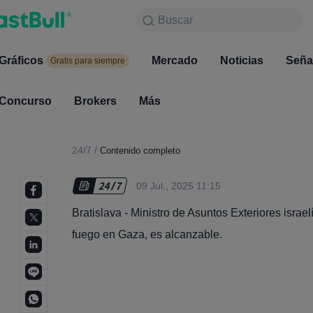
Buscar
Buscar
Productos
Gráficos
Gráficos
Mercado
Noticias
Mercado
Seña
Gratis para siempre
Gratis para siempre
Concurso
Brokers
Más
Concurso
Brokers
24/7
/
Contenido completo
09 Jul., 2025 11:15
Bratislava - Ministro de Asuntos Exteriores israelí
fuego en Gaza, es alcanzable.