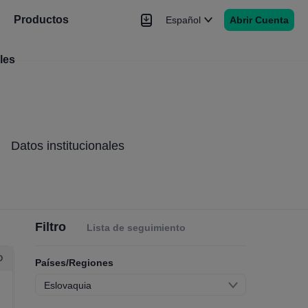
Productos
Español
Abrir Cuenta
les
Noticias
Señales
Más
Datos institucionales
Filtro
Lista de seguimiento
O
Países/Regiones
Eslovaquia