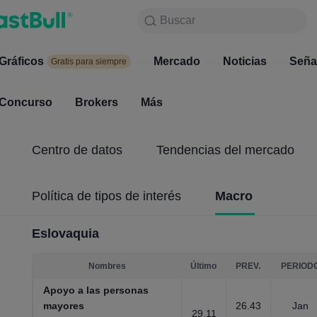
Buscar
Buscar
Productos
Gráficos
Gráficos
Mercado
Noticias
Mercado
Seña
Gratis para siempre
Gratis para siempre
Concurso
Brokers
Más
Concurso
Brokers
Centro de datos
Tendencias del mercado
Política de tipos de interés
Macro
Eslovaquia
Nombres
Último
PREV.
PERIOD
Apoyo a las personas
mayores
26.43
Jan
29.11