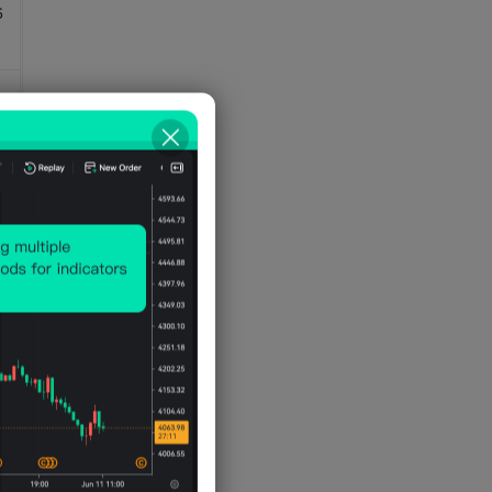
6
6
5
5
5