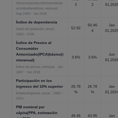
Servicios/producción/manufactur
2
2
01,202
a/costos/beneficios, mensual，
Aug 1993 ~ Jun 2026
Índice de dependencia
50.46
Jan
52.92
Datos de población, anual，
4
01,202
1950 ~ 2100
Índice de Precios al
Consumidor
Armonizado(IPCA)básico(i
Jun
3.6%
3.6%
01,202
nteranual)
Índice de precios, mensual，Jan
1997 ~ Jun 2026
Participación en los
ingresos del 10% superior
26.78
26.78
Jan
%
%
01,202
Empleo/ingresos, anual，1980 ~
2024
PIB nominal per
cápita(PPA, estimación
49.46
43.95
Jan