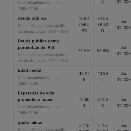
7
01,202
Datos de población, anual，
1950 ~ 2100
deuda pública
106.4
74.55
Jan
05BU
8BUS
Gobierno/banco central/política
01,202
SD
D
monetaria, anual，1993 ~ 2031
Deuda pública como
porcentaje del PIB
Jan
61.6%
57.8%
01,202
Gobierno/banco central/política
monetaria, anual，1992 ~ 2031
Edad media
42.27
40.90
Jan
Datos de población, anual，
8
4
01,202
1950 ~ 2100
Esperanza de vida
promedio al nacer
78.65
77.03
Jan
4
6
01,202
Datos de población, anual，
1950 ~ 2100
gasto militar
3.118
2.787
Jan
Gobierno/banco central/política