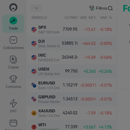
Filtros
SIMBOLO
ÚLTIMO
VAR. NETA
VAR. %
SPX
Trade
7709.95
-13.61
-0.18%
S&P 500 Index
DJI
53885.10
-464.02
-0.85%
Dow Jones Industrial Average
Cotizaciones
IXIC
26348.34
-15.09
-0.06%
NASDAQ Composite Index
Copiar
USDX
99.750
+0.260
+0.26%
US Dollar Index
EURUSD
1.15219
-0.00011
-0.01%
Concurso
Euro / US Dollar
GBPUSD
1.34513
-0.00014
-0.01%
Pound Sterling / US Dollar
XAUUSD
24/7
4240.02
-7.59
-0.18%
Gold / US Dollar
WTI
77.339
+3.067
+4.13%
Light Sweet Crude Oil