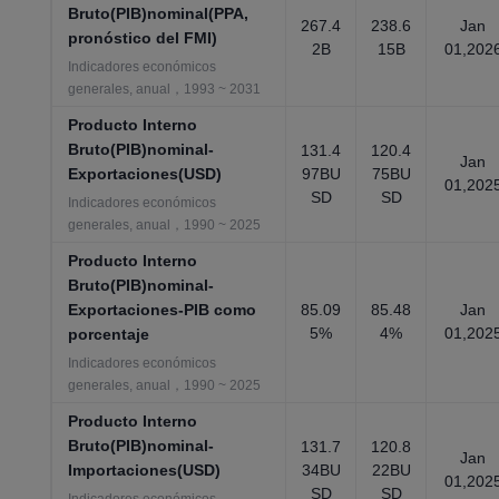
Bruto(PIB)nominal(PPA,
267.4
238.6
Jan
pronóstico del FMI)
2B
15B
01,202
Indicadores económicos
generales, anual，1993 ~ 2031
Producto Interno
Bruto(PIB)nominal-
131.4
120.4
Jan
Exportaciones(USD)
97BU
75BU
01,202
SD
SD
Indicadores económicos
generales, anual，1990 ~ 2025
Producto Interno
Bruto(PIB)nominal-
Exportaciones-PIB como
85.09
85.48
Jan
5%
4%
01,202
porcentaje
Indicadores económicos
generales, anual，1990 ~ 2025
Producto Interno
Bruto(PIB)nominal-
131.7
120.8
Jan
Importaciones(USD)
34BU
22BU
01,202
SD
SD