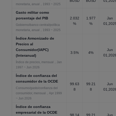
BUSD
BUSD
01,202
monetaria, anual，1993 ~ 2025
Gasto militar como
porcentaje del PIB
2.032
1.977
Jan
%
%
01,202
Gobierno/banco central/política
monetaria, anual，1993 ~ 2025
Índice Armonizado de
Precios al
Consumidor(IAPC)
Jun
3.5%
4%
01,202
(Interanual)
Índice de precios, mensual，Jan
1997 ~ Jun 2026
Índice de confianza del
consumidor de la OCDE
99.63
99.21
Jun
Consumo/gasto/confianza del
8
8
01,202
consumidor, mensual，Apr 1999
~ Jun 2026
Índice de confianza
empresarial de la OCDE
98.14
99.21
Jun