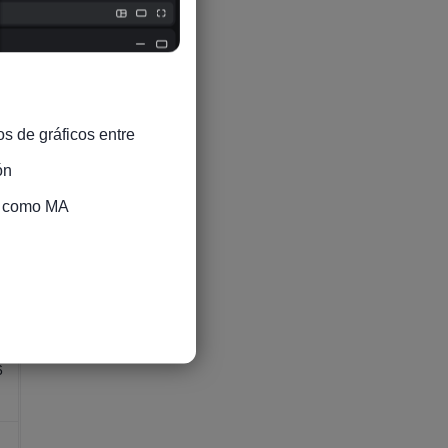
6
s de gráficos entre 
n

s como MA

9
6