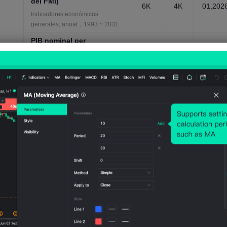
del FMI)
6K
4K
01,202
Indicadores económicos
generales, anual，1993 ~ 2031
PIB nominal per
cápita(USD, estimación
31.24
24.61
Jan
del FMI)
2KUS
3KUS
01,202
D
D
Indicadores económicos
generales, anual，1993 ~ 2031
Población de entre 15 y 64
años.
3.638
Jan
3.58M
M
01,202
Datos de población, anual，
1950 ~ 2100
Población total
5.475
5.473
Jan
Datos de población, anual，
M
M
01,202
1950 ~ 2100
Posición neta de
-80.84
-77.40
inversión internacional
Jan
4BUS
1BUS
01,202
Mercados financieros, anual，
D
D