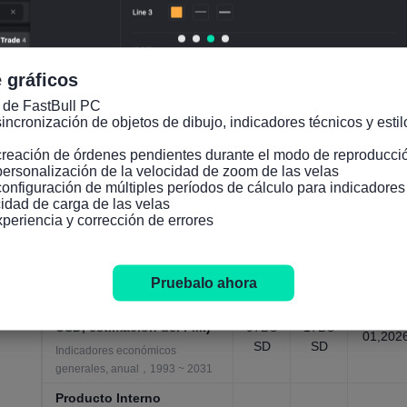
2004 ~ 2025
Producción real por
hora(USD, estimación de
48.67
47.4U
Jan
la OIT)
 gráficos
USD
SD
01,202
Servicios/producción/manufactur
 de FastBull PC

a/costos/beneficios, anual，2005
incronización de objetos de dibujo, indicadores técnicos y estilo
~ 2027
creación de órdenes pendientes durante el modo de reproducció
Producción real por
personalización de la velocidad de zoom de las velas

hora(USD, estimación de
configuración de múltiples períodos de cálculo para indicadore
35.82
35.15
Jan
PWT)
idad de carga de las velas

7USD
4USD
01,201
xperiencia y corrección de errores
Servicios/producción/manufactur
a/costos/beneficios, anual，1990
~ 2019
Pruebalo ahora
Producto Interno
Bruto(PIB)nominal(NSA,
168.8
133.6
Jan
USD, estimación del FMI)
97BU
17BU
01,202
SD
SD
Indicadores económicos
generales, anual，1993 ~ 2031
Producto Interno