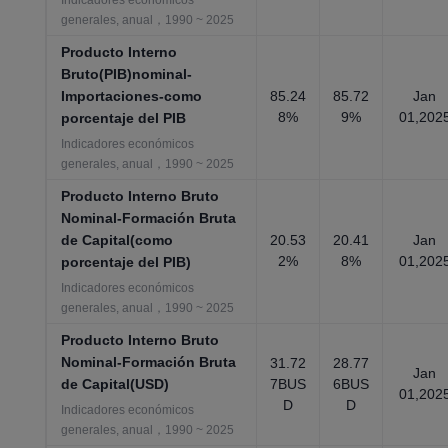
Indicadores económicos
generales, anual，1990 ~ 2025
Producto Interno
Bruto(PIB)nominal-
Importaciones-como
85.24
85.72
Jan
8%
9%
01,202
porcentaje del PIB
Indicadores económicos
generales, anual，1990 ~ 2025
Producto Interno Bruto
Nominal-Formación Bruta
de Capital(como
20.53
20.41
Jan
2%
8%
01,202
porcentaje del PIB)
Indicadores económicos
generales, anual，1990 ~ 2025
Producto Interno Bruto
Nominal-Formación Bruta
31.72
28.77
Jan
de Capital(USD)
7BUS
6BUS
01,202
D
D
Indicadores económicos
generales, anual，1990 ~ 2025