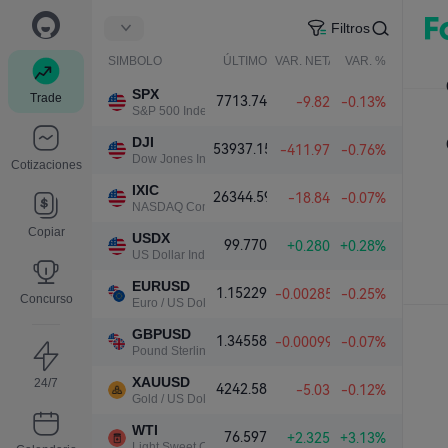
Filtros
SIMBOLO
ÚLTIMO
VAR. NETA
VAR. %
SPX
Trade
7713.74
-9.82
-0.13%
S&P 500 Index
DJI
53937.15
-411.97
-0.76%
Dow Jones Industrial Average
Cotizaciones
IXIC
26344.59
-18.84
-0.07%
NASDAQ Composite Index
Copiar
USDX
99.770
+0.280
+0.28%
US Dollar Index
EURUSD
1.15229
-0.00285
-0.25%
Concurso
Euro / US Dollar
GBPUSD
1.34558
-0.00099
-0.07%
Pound Sterling / US Dollar
XAUUSD
24/7
4242.58
-5.03
-0.12%
Gold / US Dollar
WTI
76.597
+2.325
+3.13%
Light Sweet Crude Oil