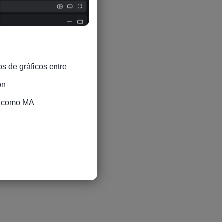
6
s de gráficos entre 
n

5
s como MA

5
5