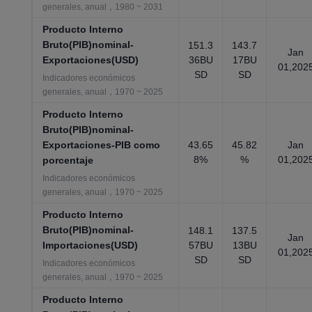
generales, anual，1980 ~ 2031
Producto Interno
Bruto(PIB)nominal-
151.3
143.7
Jan
Exportaciones(USD)
36BU
17BU
01,202
SD
SD
Indicadores económicos
generales, anual，1970 ~ 2025
Producto Interno
Bruto(PIB)nominal-
Exportaciones-PIB como
43.65
45.82
Jan
8%
%
01,202
porcentaje
Indicadores económicos
generales, anual，1970 ~ 2025
Producto Interno
Bruto(PIB)nominal-
148.1
137.5
Jan
Importaciones(USD)
57BU
13BU
01,202
SD
SD
Indicadores económicos
generales, anual，1970 ~ 2025
Producto Interno