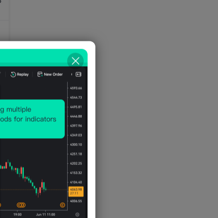
6
4
4
5
5