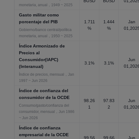
BUSD
BUSD
01,202
monetaria, anual，1949 ~ 2025
Gasto militar como
porcentaje del PIB
1.711
1.444
Jan
%
%
01,202
Gobierno/banco central/política
monetaria, anual，1950 ~ 2025
Índice Armonizado de
Precios al
Consumidor(IAPC)
Jun
3.1%
3.1%
01,202
(Interanual)
Índice de precios, mensual，Jan
1997 ~ Jun 2026
Índice de confianza del
consumidor de la OCDE
98.26
97.83
Jun
Consumo/gasto/confianza del
1
2
01,202
consumidor, mensual，Jun 1986
~ Jun 2026
Índice de confianza
empresarial de la OCDE
99.56
99.66
Jun