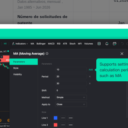
01,202
Datos alternativos, mensual，
Jan 1985 ~ Jun 2026
Número de solicitudes de
patente
Jan
743
719
01,202
Datos alternativos, anual，1980
~ 2024
Participación en los
ingresos del 10% superior
35.45
35.45
Jan
%
%
01,202
Empleo/ingresos, anual，1980 ~
2024
PIB nominal per
cápita(PPA, estimación
50.26
44.07
Jan
del FMI)
9K
9K
01,202
Indicadores económicos
generales, anual，1980 ~ 2031
PIB nominal per
cápita(USD, estimación
32.16
24.55
Jan
del FMI)
6KUS
9KUS
01,202
D
D