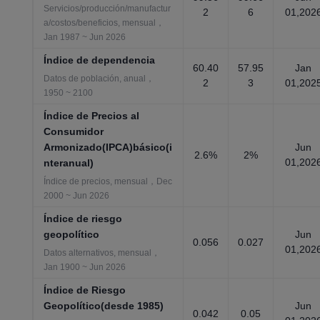
Servicios/producción/manufactur
2
6
01,202
a/costos/beneficios, mensual，
Jan 1987 ~ Jun 2026
Índice de dependencia
60.40
57.95
Jan
Datos de población, anual，
2
3
01,202
1950 ~ 2100
Índice de Precios al
Consumidor
Armonizado(IPCA)básico(i
Jun
2.6%
2%
01,202
nteranual)
Índice de precios, mensual，Dec
2000 ~ Jun 2026
Índice de riesgo
geopolítico
Jun
0.056
0.027
01,202
Datos alternativos, mensual，
Jan 1900 ~ Jun 2026
Índice de Riesgo
Geopolítico(desde 1985)
Jun
0.042
0.05