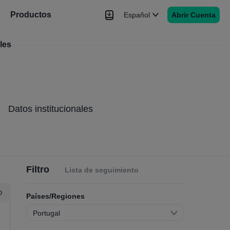
Productos
Español
Abrir Cuenta
les
Noticias
Señales
Más
Datos institucionales
Filtro
Lista de seguimiento
O
Países/Regiones
Portugal