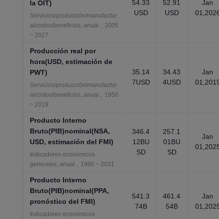
54.33
52.91
Jan
la OIT)
USD
USD
01,202
Servicios/producción/manufactur
a/costos/beneficios, anual，2005
~ 2027
Producción real por
hora(USD, estimación de
35.14
34.43
Jan
PWT)
7USD
4USD
01,201
Servicios/producción/manufactur
a/costos/beneficios, anual，1950
~ 2019
Producto Interno
Bruto(PIB)nominal(NSA,
346.4
257.1
Jan
USD, estimación del FMI)
12BU
01BU
01,202
SD
SD
Indicadores económicos
generales, anual，1980 ~ 2031
Producto Interno
Bruto(PIB)nominal(PPA,
541.3
461.4
Jan
pronóstico del FMI)
74B
54B
01,202
Indicadores económicos