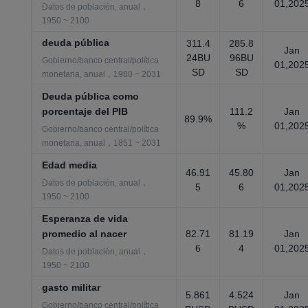
8
6
01,202
Datos de población, anual，
1950 ~ 2100
deuda pública
311.4
285.8
Jan
24BU
96BU
Gobierno/banco central/política
01,202
SD
SD
monetaria, anual，1980 ~ 2031
Deuda pública como
porcentaje del PIB
111.2
Jan
89.9%
%
01,202
Gobierno/banco central/política
monetaria, anual，1851 ~ 2031
Edad media
46.91
45.80
Jan
Datos de población, anual，
5
6
01,202
1950 ~ 2100
Esperanza de vida
promedio al nacer
82.71
81.19
Jan
6
4
01,202
Datos de población, anual，
1950 ~ 2100
gasto militar
5.861
4.524
Jan
Gobierno/banco central/política