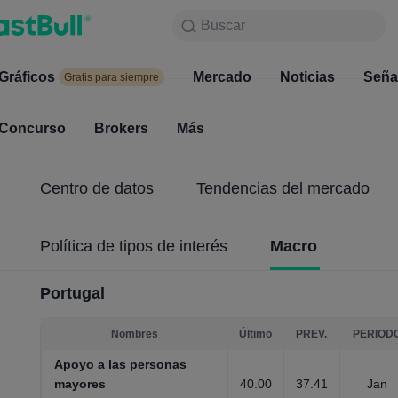
Buscar
Buscar
Productos
Gráficos
Gráficos
Mercado
Noticias
Mercado
Seña
Gratis para siempre
Gratis para siempre
Concurso
Brokers
Más
Concurso
Brokers
Centro de datos
Tendencias del mercado
Política de tipos de interés
Macro
Portugal
Nombres
Último
PREV.
PERIOD
Apoyo a las personas
mayores
40.00
37.41
Jan