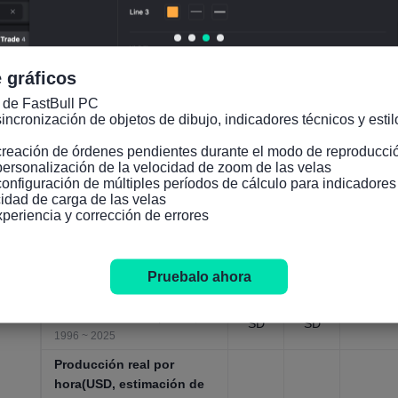
Indicadores económicos
generales, anual，1980 ~ 2031
Población(año tras año)
-0.158
0.131
Jan
Datos de población, anual，
 gráficos
%
%
01,202
1951 ~ 2100
 de FastBull PC

Población de entre 15 y 64
incronización de objetos de dibujo, indicadores técnicos y estilo
años.
6.491
6.595
Jan
creación de órdenes pendientes durante el modo de reproducció
M
M
01,202
Datos de población, anual，
personalización de la velocidad de zoom de las velas

1950 ~ 2100
configuración de múltiples períodos de cálculo para indicadore
idad de carga de las velas

Población total
xperiencia y corrección de errores
10.41
10.41
Jan
Datos de población, anual，
2M
7M
01,202
1950 ~ 2100
Posición neta de
Pruebalo ahora
-173.8
-184.6
inversión internacional
Jan
38BU
68BU
01,202
Mercados financieros, anual，
SD
SD
1996 ~ 2025
Producción real por
hora(USD, estimación de