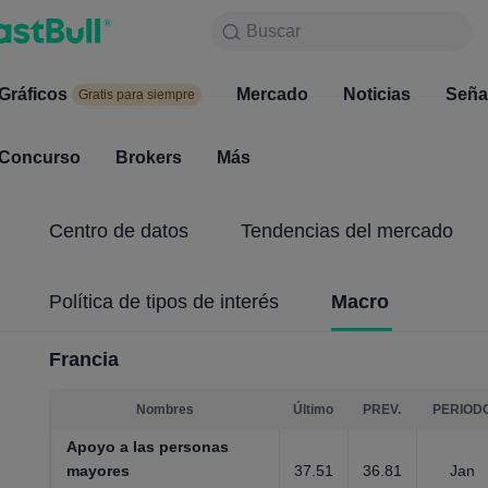
Buscar
Buscar
Productos
Gráficos
Gráficos
Mercado
Noticias
Mercado
Seña
Gratis para siempre
Gratis para siempre
Concurso
Brokers
Más
Concurso
Brokers
Centro de datos
Tendencias del mercado
Política de tipos de interés
Macro
Francia
Nombres
Último
PREV.
PERIOD
Apoyo a las personas
mayores
37.51
36.81
Jan