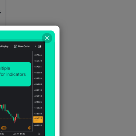
previsión del FMI)
5
Producto Interno Bruto Nominal-
Formación Bruta de Capital(como
porcentaje del PIB)
5
Producto Interno Bruto Nominal-
Gasto de Consumo Privado(como
porcentaje del PIB)
Producto Interno Bruto Nominal-
6
Gasto de Consumo Privado(USD)
Producto Interno Bruto Nominal-
Gasto Público General(como
6
porcentaje del PIB)
6