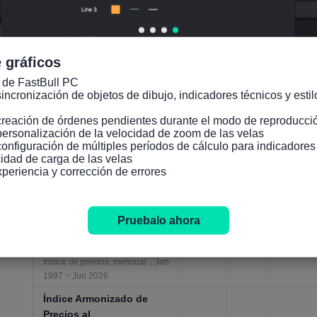
Jun 2026
Indicadores principales
de la OCDE
100.5
100.5
Jun
 gráficos
Indicadores económicos
6
76
01,202
generales, mensual，May 1962
 de FastBull PC

~ Jun 2026
incronización de objetos de dibujo, indicadores técnicos y estilo
Índice Armonizado de
creación de órdenes pendientes durante el modo de reproducció
Precios al
personalización de la velocidad de zoom de las velas

102.3
102.7
Jun
Consumidor(IAPC)
configuración de múltiples períodos de cálculo para indicadore
8
1
01,202
idad de carga de las velas

Índice de precios, mensual，Jan
xperiencia y corrección de errores
1996 ~ Jun 2026
Índice Armonizado de
Precios al
Pruebalo ahora
Consumidor(IAPC)
Jun
2%
2.8%
01,202
(Interanual)
Índice de precios, mensual，Jan
1997 ~ Jun 2026
Índice Armonizado de
Precios al