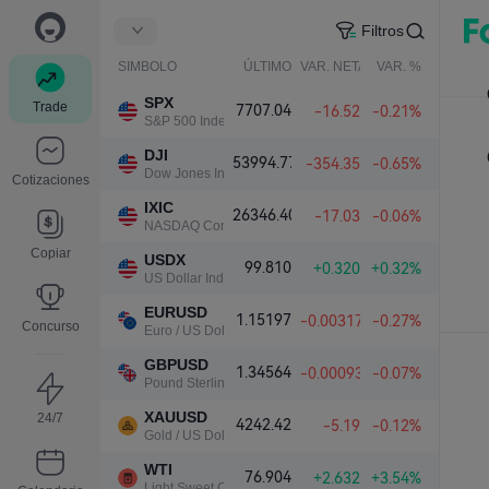
Filtros
SIMBOLO
ÚLTIMO
VAR. NETA
VAR. %
SPX
Trade
7707.04
-16.52
-0.21%
S&P 500 Index
DJI
53994.77
-354.35
-0.65%
Dow Jones Industrial Average
Cotizaciones
IXIC
26346.40
-17.03
-0.06%
NASDAQ Composite Index
Copiar
USDX
99.810
+0.320
+0.32%
US Dollar Index
EURUSD
1.15197
-0.00317
-0.27%
Concurso
Euro / US Dollar
GBPUSD
1.34564
-0.00093
-0.07%
Pound Sterling / US Dollar
XAUUSD
24/7
4242.42
-5.19
-0.12%
Gold / US Dollar
WTI
76.904
+2.632
+3.54%
Light Sweet Crude Oil