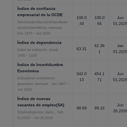
Índice de confianza
empresarial de la OCDE
100.0
100.0
Jun
Servicios/producción/manufactur
34
65
01,202
a/costos/beneficios, mensual，
Dec 1975 ~ Jun 2026
Índice de dependencia
62.36
Jan
63.31
Datos de población, anual，
1
01,202
1950 ~ 2100
Índice de Incertidumbre
Económica
342.0
454.1
Jun
Indicadores económicos
13
71
01,202
generales, mensual，Jan 1987 ~
Jun 2026
Índice de nuevas
vacantes de empleo(SA)
Jun
98.69
99.16
26,202
Empleo/ingresos, diario，Feb
01,2020 ~ Jun 26,2026