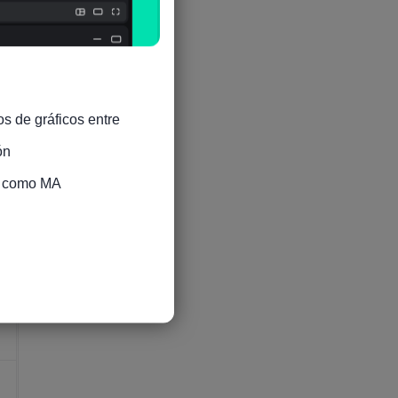
6
s de gráficos entre 
n

s como MA

6
6