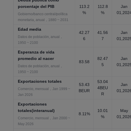
Deuda pública como
porcentaje del PIB
113.2
112.8
Jan
%
%
01,202
Gobierno/banco central/política
monetaria, anual，1880 ~ 2031
Edad media
42.27
41.56
Jan
Datos de población, anual，
6
7
01,202
1950 ~ 2100
Esperanza de vida
promedio al nacer
82.47
Jan
83.58
5
01,202
Datos de población, anual，
1950 ~ 2100
Exportaciones totales
53.04
53.43
Jan
4BEU
Comercio, mensual，Jan 1999 ~
BEUR
01,202
R
Jan 2026
Exportaciones
totales(interanual)
10.01
May
8.11%
%
01,202
Comercio, mensual，Jan 2000 ~
May 2026