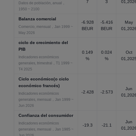
7
3
01,202
Datos de población, anual，
1950 ~ 2100
Balanza comercial
-6.928
-5.416
May
Comercio, mensual，Jan 1999 ~
BEUR
BEUR
01,202
May 2026
ciclo de crecimiento del
PIB
0.149
0.024
Oct
Indicadores económicos
%
%
01,202
generales, trimestral，T1 1999 ~
T4 2025
Ciclo económico(o ciclo
económico francés)
Jun
-2.428
-2.573
Indicadores económicos
01,202
generales, mensual，Jan 1999 ~
Jun 2026
Confianza del consumidor
Jun
Indicadores económicos
-19.3
-21.1
01,202
generales, mensual，Jan 1985 ~
Jun 2026