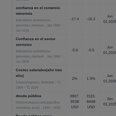
confianza en el comercio
minorista
Jun
-17.4
-16.2
Indicadores económicos
01,202
generales, mensual，Jan 1985 ~
Jun 2026
Confianza en el sector
servicios
Jun
-5.6
-5.5
Indicadores económicos
01,202
generales, mensual，Jan 1988 ~
Jun 2026
Costes salariales(año tras
año)
Jan
2%
1.9%
01,202
Empleo/ingresos, trimestral，T1
1999 ~ T1 2026
deuda pública
3907.
3115.
Jan
953B
844B
Gobierno/banco central/política
01,202
USD
USD
monetaria, anual，1980 ~ 2031