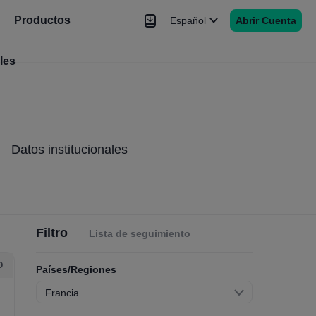
Productos
Español
Abrir Cuenta
les
Noticias
Señales
Más
Datos institucionales
Filtro
Lista de seguimiento
O
Países/Regiones
Francia