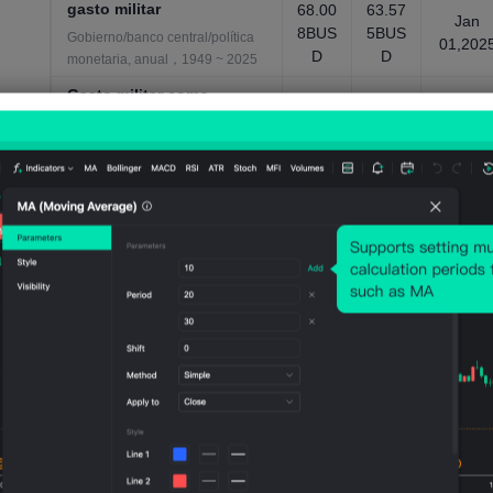
gasto militar
68.00
63.57
Jan
8BUS
5BUS
Gobierno/banco central/política
01,202
D
D
monetaria, anual，1949 ~ 2025
Gasto militar como
porcentaje del PIB
2.027
2.012
Jan
%
%
01,202
Gobierno/banco central/política
monetaria, anual，1950 ~ 2025
Importaciones-Total
60.50
60.07
May
9BEU
7BEU
Comercio, mensual，Jan 1999 ~
01,202
R
R
May 2026
Importaciones-Valor
total(interanual)
May
8.01%
5.88%
01,202
Comercio, mensual，Jan 2000 ~
May 2026
Indicadores de confianza
industrial
Jun
-7.8
-6.7
Indicadores económicos
01,202
generales, mensual，Jan 1985 ~