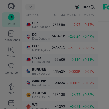
Filtros
SIMBOLO
ÚLTIMO
VAR. NETA
VAR. %
SPX
Trade
7723.56
-12.97
-0.17%
S&P 500 Index
DJI
54349.12
+263.24
+0.49%
Dow Jones Industrial Average
Cotizaciones
IXIC
26363.43
-221.57
-0.83%
NASDAQ Composite Index
Copiar
USDX
99.600
+0.110
+0.11%
US Dollar Index
EURUSD
1.15425
-0.00089
-0.08%
Concurso
Euro / US Dollar
GBPUSD
1.34636
-0.00021
-0.02%
Pound Sterling / US Dollar
XAUUSD
24/7
4274.38
+26.77
+0.63%
Gold / US Dollar
WTI
74.293
+0.021
+0.03%
Light Sweet Crude Oil