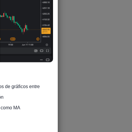
5
5
5
s de gráficos entre 
n

5
s como MA

5