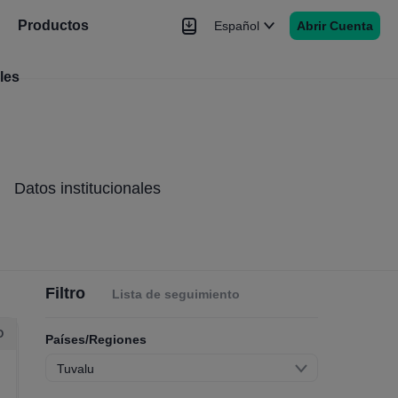
Productos
Español
Abrir Cuenta
les
Noticias
Señales
Más
Datos institucionales
Filtro
Lista de seguimiento
O
Países/Regiones
Tuvalu