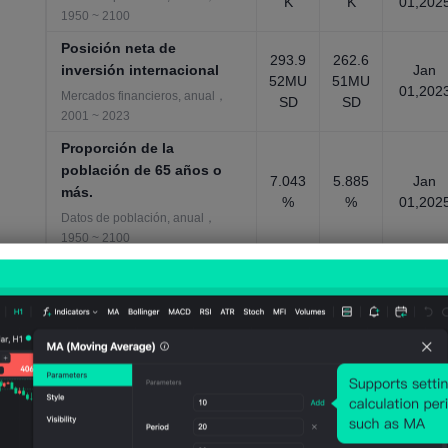
K
K
01,202
1950 ~ 2100
Posición neta de
293.9
262.6
inversión internacional
Jan
52MU
51MU
01,202
Mercados financieros, anual，
SD
SD
2001 ~ 2023
Proporción de la
población de 65 años o
7.043
5.885
Jan
más.
%
%
01,202
Datos de población, anual，
1950 ~ 2100
Proporción de la
población menor de 15
33.02
31.98
Jan
años
3%
6%
01,202
Datos de población, anual，
1950 ~ 2100
ratio de manutención
infantil
55.09
51.48
Jan
7
2
01,202
Datos de población, anual，