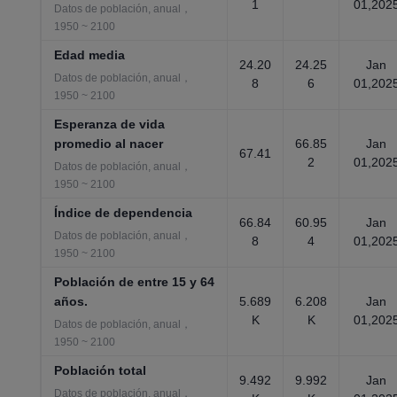
1
01,202
Datos de población, anual，
1950 ~ 2100
Edad media
24.20
24.25
Jan
Datos de población, anual，
8
6
01,202
1950 ~ 2100
Esperanza de vida
promedio al nacer
66.85
Jan
67.41
2
01,202
Datos de población, anual，
1950 ~ 2100
Índice de dependencia
66.84
60.95
Jan
Datos de población, anual，
8
4
01,202
1950 ~ 2100
Población de entre 15 y 64
años.
5.689
6.208
Jan
K
K
01,202
Datos de población, anual，
1950 ~ 2100
Población total
9.492
9.992
Jan
Datos de población, anual，