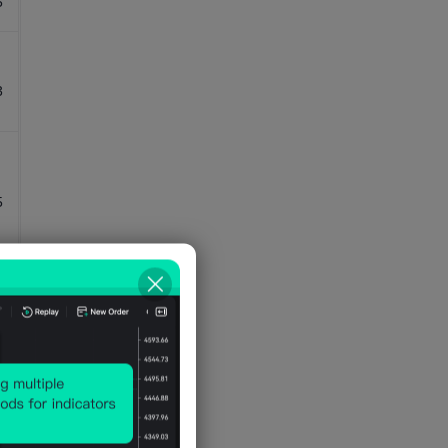
5
Proporción de la población de 65
años o más.
Proporción de la población menor
3
de 15 años
ratio de manutención infantil
tasa bruta de natalidad
5
tasa de crecimiento natural de la
población
tasa de crecimiento poblacional
tasa de fertilidad
5
tasa de migración neta
Tasa de mortalidad bruta
5