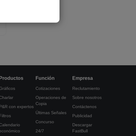
5
Productos
Función
Empresa
Gráficos
Cotizaciones
Reclutamiento
Charlar
Operaciones de
Sobre nosotros
Copia
P&R con expertos
Contáctenos
Últimas Señales
Filtros
Publicidad
Concurso
Calendario
Descargar
económico
24/7
FastBull