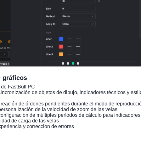
1950 ~ 2100
tasa bruta de natalidad
21.20
24.08
Jan
Datos de población, anual，
4%
4%
01,202
1950 ~ 2100
tasa de crecimiento
natural de la población
11.84
15.01
Jan
7%
8%
01,202
Datos de población, anual，
1950 ~ 2100
tasa de crecimiento
 gráficos
poblacional
-1.517
-1.761
Jan
%
%
01,202
Datos de población, anual，
 de FastBull PC

1950 ~ 2100
incronización de objetos de dibujo, indicadores técnicos y estilo
tasa de fertilidad
creación de órdenes pendientes durante el modo de reproducció
3.136
3.244
Jan
personalización de la velocidad de zoom de las velas

Datos de población, anual，
%
%
01,202
configuración de múltiples períodos de cálculo para indicadore
1950 ~ 2100
idad de carga de las velas

tasa de migración neta
xperiencia y corrección de errores
-26.89
-32.02
Jan
Datos de población, anual，
3%
6%
01,202
1950 ~ 2100