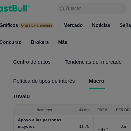
Buscar
Buscar
Productos
Gráficos
Gráficos
Mercado
Noticias
Mercado
Seña
Gratis para siempre
Gratis para siempre
Concurso
Brokers
Más
Concurso
Brokers
Centro de datos
Tendencias del mercado
Política de tipos de interés
Macro
Tuvalu
Nombres
Último
PREV.
PERIOD
Apoyo a las personas
mayores
11.75
Jan
9.472