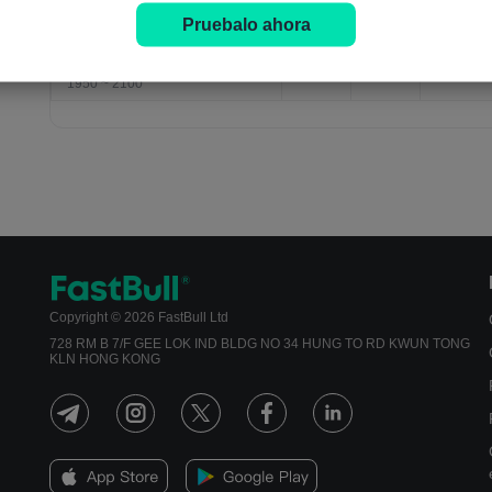
Pruebalo ahora
Tasa de mortalidad bruta
9.357
9.066
Jan
Datos de población, anual，
%
%
01,202
1950 ~ 2100
Copyright © 2026 FastBull Ltd
728 RM B 7/F GEE LOK IND BLDG NO 34 HUNG TO RD KWUN TONG
KLN HONG KONG