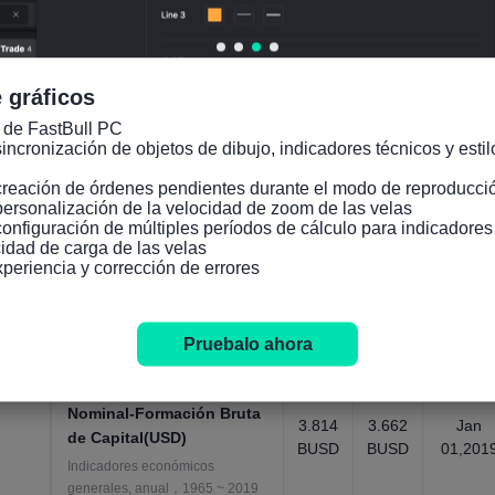
Indicadores económicos
generales, anual，1960 ~ 2019
Producto Interno
 gráficos
Bruto(PIB)nominal-
Importaciones-como
52.07
51.41
Jan
 de FastBull PC

5%
4%
01,201
porcentaje del PIB
incronización de objetos de dibujo, indicadores técnicos y estilo
Indicadores económicos
creación de órdenes pendientes durante el modo de reproducció
generales, anual，1960 ~ 2019
personalización de la velocidad de zoom de las velas

configuración de múltiples períodos de cálculo para indicadore
Producto Interno Bruto
idad de carga de las velas

Nominal-Formación Bruta
xperiencia y corrección de errores
de Capital(como
24.09
23.28
Jan
3%
1%
01,201
porcentaje del PIB)
Indicadores económicos
Pruebalo ahora
generales, anual，1965 ~ 2019
Producto Interno Bruto
Nominal-Formación Bruta
3.814
3.662
Jan
de Capital(USD)
BUSD
BUSD
01,201
Indicadores económicos
generales, anual，1965 ~ 2019