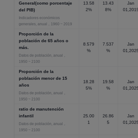
General(como porcentaje
13.58
13.43
Jan
2%
8%
01,201
del PIB)
Indicadores económicos
generales, anual，1960 ~ 2019
Proporción de la
población de 65 años o
8.579
7.537
Jan
más.
%
%
01,202
Datos de población, anual，
1950 ~ 2100
Proporción de la
población menor de 15
18.28
19.58
Jan
años
5%
%
01,202
Datos de población, anual，
1950 ~ 2100
ratio de manutención
infantil
25.00
26.86
Jan
1
5
01,202
Datos de población, anual，
1950 ~ 2100