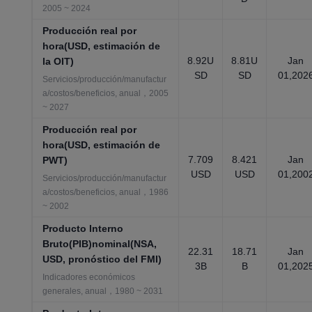
2005 ~ 2024
Producción real por
hora(USD, estimación de
8.92U
8.81U
Jan
la OIT)
SD
SD
01,202
Servicios/producción/manufactur
a/costos/beneficios, anual，2005
~ 2027
Producción real por
hora(USD, estimación de
7.709
8.421
Jan
PWT)
USD
USD
01,200
Servicios/producción/manufactur
a/costos/beneficios, anual，1986
~ 2002
Producto Interno
Bruto(PIB)nominal(NSA,
22.31
18.71
Jan
USD, pronóstico del FMI)
3B
B
01,202
Indicadores económicos
generales, anual，1980 ~ 2031