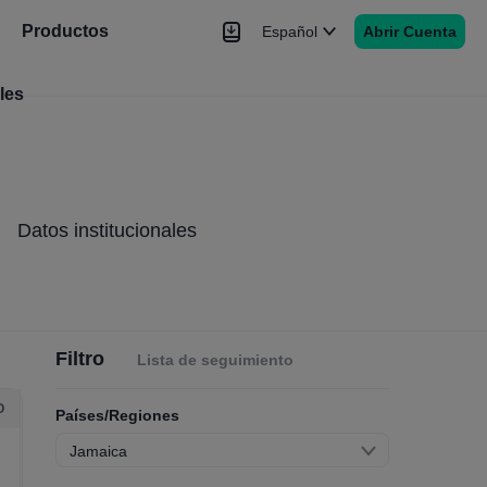
Productos
Español
Abrir Cuenta
les
Noticias
Señales
Más
Datos institucionales
Filtro
Lista de seguimiento
O
Países/Regiones
Jamaica