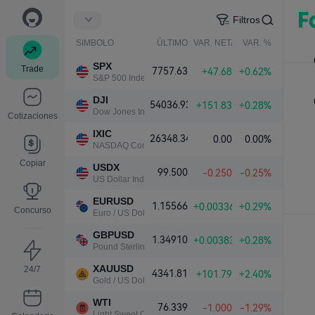
Filtros
SIMBOLO
ÚLTIMO
VAR. NETA
VAR. %
SPX
Trade
7757.63
+47.68
+0.62%
S&P 500 Index
DJI
54036.93
+151.83
+0.28%
Dow Jones Industrial Average
Cotizaciones
IXIC
26348.34
0.00
0.00%
NASDAQ Composite Index
Copiar
USDX
99.500
-0.250
-0.25%
US Dollar Index
EURUSD
1.15566
+0.00336
+0.29%
Concurso
Euro / US Dollar
GBPUSD
1.34910
+0.00383
+0.28%
Pound Sterling / US Dollar
XAUUSD
24/7
4341.81
+101.79
+2.40%
Gold / US Dollar
WTI
76.339
-1.000
-1.29%
Light Sweet Crude Oil