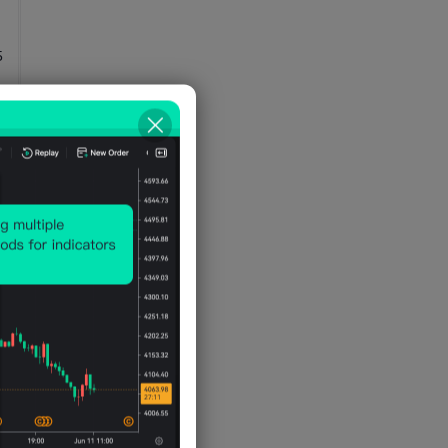
5
9
9
9