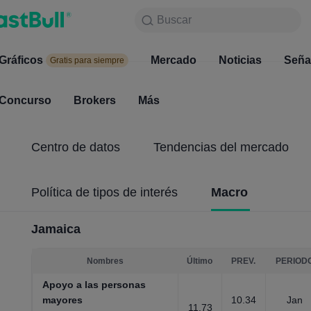
Buscar
Buscar
Productos
Gráficos
Gráficos
Mercado
Noticias
Mercado
Seña
Gratis para siempre
Gratis para siempre
Concurso
Brokers
Más
Concurso
Brokers
Centro de datos
Tendencias del mercado
Política de tipos de interés
Macro
Jamaica
Nombres
Último
PREV.
PERIOD
Apoyo a las personas
mayores
10.34
Jan
11.73