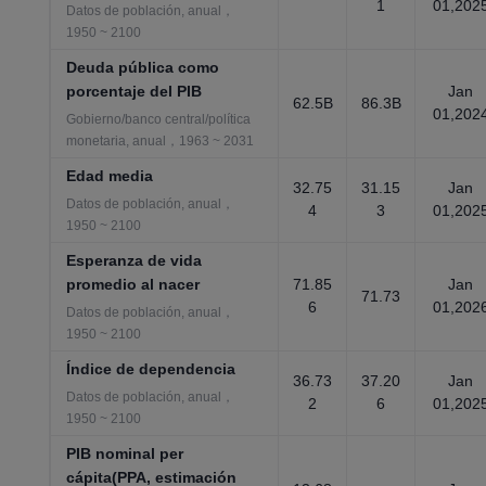
1
01,202
Datos de población, anual，
1950 ~ 2100
Deuda pública como
porcentaje del PIB
Jan
62.5B
86.3B
01,202
Gobierno/banco central/política
monetaria, anual，1963 ~ 2031
Edad media
32.75
31.15
Jan
Datos de población, anual，
4
3
01,202
1950 ~ 2100
Esperanza de vida
promedio al nacer
71.85
Jan
71.73
6
01,202
Datos de población, anual，
1950 ~ 2100
Índice de dependencia
36.73
37.20
Jan
Datos de población, anual，
2
6
01,202
1950 ~ 2100
PIB nominal per
cápita(PPA, estimación