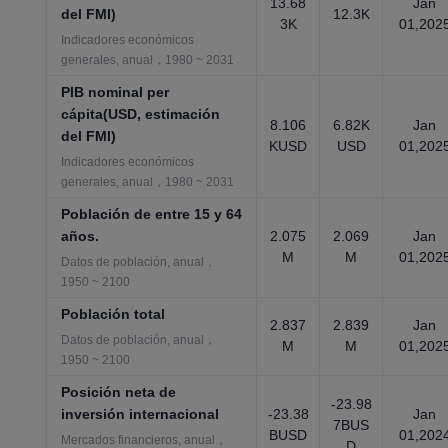
13.68
Jan
del FMI)
12.3K
3K
01,202
Indicadores económicos
generales, anual，1980 ~ 2031
PIB nominal per
cápita(USD, estimación
8.106
6.82K
Jan
del FMI)
KUSD
USD
01,202
Indicadores económicos
generales, anual，1980 ~ 2031
Población de entre 15 y 64
años.
2.075
2.069
Jan
M
M
01,202
Datos de población, anual，
1950 ~ 2100
Población total
2.837
2.839
Jan
Datos de población, anual，
M
M
01,202
1950 ~ 2100
Posición neta de
-23.98
inversión internacional
-23.38
Jan
7BUS
BUSD
01,202
Mercados financieros, anual，
D