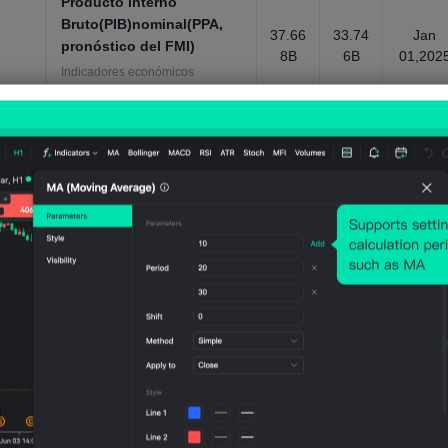
Producto Interno
Bruto(PIB)nominal(PPA,
37.66
33.74
Jan
pronóstico del FMI)
8B
6B
01,202
Indicadores económicos
generales, anual，1980 ~ 2031
Producto Interno
Bruto(PIB)nominal-
6.021
6.066
Jan
Exportaciones(USD)
BUSD
BUSD
01,201
Indicadores económicos
generales, anual，1960 ~ 2019
Producto Interno
Bruto(PIB)nominal-
Exportaciones-PIB como
38.03
38.56
Jan
6%
4%
01,201
porcentaje
Indicadores económicos
generales, anual，1960 ~ 2019
Producto Interno
Bruto(PIB)nominal-
8.244
8.088
Jan
Importaciones(USD)
BUSD
BUSD
01,201