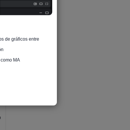
9
s de gráficos entre 
n

s como MA

9
9