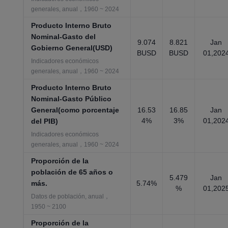
generales, anual，1960 ~ 2024
Producto Interno Bruto
Nominal-Gasto del
9.074
8.821
Jan
Gobierno General(USD)
BUSD
BUSD
01,202
Indicadores económicos
generales, anual，1960 ~ 2024
Producto Interno Bruto
Nominal-Gasto Público
General(como porcentaje
16.53
16.85
Jan
4%
3%
01,202
del PIB)
Indicadores económicos
generales, anual，1960 ~ 2024
Proporción de la
población de 65 años o
5.479
Jan
más.
5.74%
%
01,202
Datos de población, anual，
1950 ~ 2100
Proporción de la