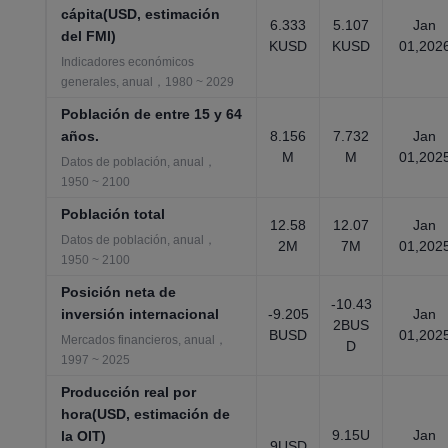
cápita(USD, estimación
6.333
5.107
Jan
del FMI)
KUSD
KUSD
01,202
Indicadores económicos
generales, anual，1980 ~ 2029
Población de entre 15 y 64
años.
8.156
7.732
Jan
M
M
01,202
Datos de población, anual，
1950 ~ 2100
Población total
12.58
12.07
Jan
Datos de población, anual，
2M
7M
01,202
1950 ~ 2100
Posición neta de
-10.43
inversión internacional
-9.205
Jan
2BUS
BUSD
01,202
Mercados financieros, anual，
D
1997 ~ 2025
Producción real por
hora(USD, estimación de
9.15U
Jan
la OIT)
9USD