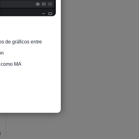
4
s de gráficos entre 
4
n

s como MA

4
4