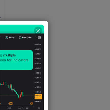
4
4
4