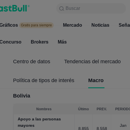
Buscar
Buscar
Productos
Gráficos
Gráficos
Mercado
Noticias
Mercado
Seña
Gratis para siempre
Gratis para siempre
Concurso
Brokers
Más
Concurso
Brokers
Centro de datos
Tendencias del mercado
Política de tipos de interés
Macro
Bolivia
Nombres
Último
PREV.
PERIOD
Apoyo a las personas
mayores
Jan
8.855
8.558