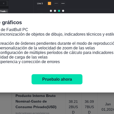
de Capital(como
16.60
17.70
Jan
9%
8%
01,202
porcentaje del PIB)
Indicadores económicos
generales, anual，1970 ~ 2024
 gráficos
Producto Interno Bruto
 de FastBull PC

Nominal-Formación Bruta
incronización de objetos de dibujo, indicadores técnicos y estilo
9.115
9.268
Jan
de Capital(USD)
BUSD
BUSD
01,202
creación de órdenes pendientes durante el modo de reproducció
Indicadores económicos
personalización de la velocidad de zoom de las velas

generales, anual，1970 ~ 2024
configuración de múltiples períodos de cálculo para indicadore
idad de carga de las velas

Producto Interno Bruto
xperiencia y corrección de errores
Nominal-Gasto de
Consumo Privado(como
69.62
68.96
Jan
7%
6%
01,202
porcentaje del PIB)
Pruebalo ahora
Indicadores económicos
generales, anual，1960 ~ 2024
Producto Interno Bruto
Nominal-Gasto de
38.21
36.09
Jan
Consumo Privado(USD)
2BUS
7BUS
01,202
D
D
Indicadores económicos