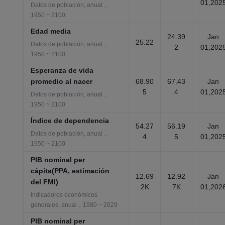
01,202
Datos de población, anual，
1950 ~ 2100
Edad media
24.39
Jan
25.22
Datos de población, anual，
2
01,202
1950 ~ 2100
Esperanza de vida
promedio al nacer
68.90
67.43
Jan
5
4
01,202
Datos de población, anual，
1950 ~ 2100
Índice de dependencia
54.27
56.19
Jan
Datos de población, anual，
4
5
01,202
1950 ~ 2100
PIB nominal per
cápita(PPA, estimación
12.69
12.92
Jan
del FMI)
2K
7K
01,202
Indicadores económicos
generales, anual，1980 ~ 2029
PIB nominal per