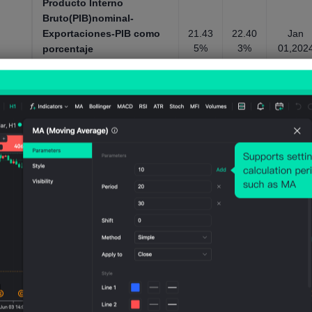
Producto Interno
Bruto(PIB)nominal-
Exportaciones-PIB como
21.43
22.40
Jan
5%
3%
01,202
porcentaje
Indicadores económicos
generales, anual，1960 ~ 2024
Producto Interno
Bruto(PIB)nominal-
14.01
14.23
Jan
Importaciones(USD)
8BUS
9BUS
01,202
D
D
Indicadores económicos
generales, anual，1960 ~ 2024
Producto Interno
Bruto(PIB)nominal-
Importaciones-como
25.54
27.20
Jan
3%
6%
01,202
porcentaje del PIB
Indicadores económicos
generales, anual，1960 ~ 2024
Producto Interno Bruto
Nominal-Formación Bruta