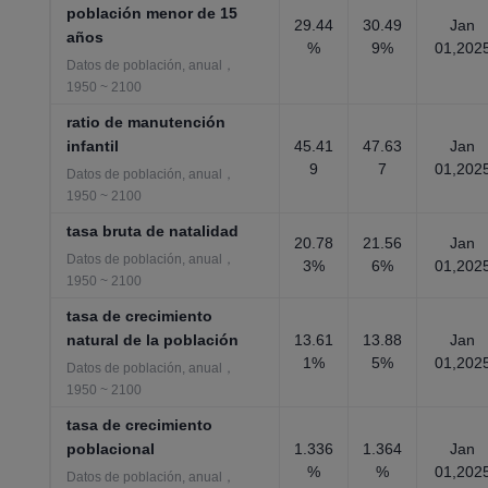
población menor de 15
29.44
30.49
Jan
años
%
9%
01,202
Datos de población, anual，
1950 ~ 2100
ratio de manutención
infantil
45.41
47.63
Jan
9
7
01,202
Datos de población, anual，
1950 ~ 2100
tasa bruta de natalidad
20.78
21.56
Jan
Datos de población, anual，
3%
6%
01,202
1950 ~ 2100
tasa de crecimiento
natural de la población
13.61
13.88
Jan
1%
5%
01,202
Datos de población, anual，
1950 ~ 2100
tasa de crecimiento
poblacional
1.336
1.364
Jan
%
%
01,202
Datos de población, anual，