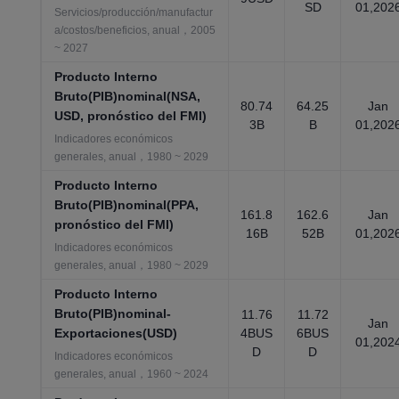
SD
01,202
Servicios/producción/manufactur
a/costos/beneficios, anual，2005
~ 2027
Producto Interno
Bruto(PIB)nominal(NSA,
80.74
64.25
Jan
USD, pronóstico del FMI)
3B
B
01,202
Indicadores económicos
generales, anual，1980 ~ 2029
Producto Interno
Bruto(PIB)nominal(PPA,
161.8
162.6
Jan
pronóstico del FMI)
16B
52B
01,202
Indicadores económicos
generales, anual，1980 ~ 2029
Producto Interno
Bruto(PIB)nominal-
11.76
11.72
Jan
Exportaciones(USD)
4BUS
6BUS
01,202
D
D
Indicadores económicos
generales, anual，1960 ~ 2024