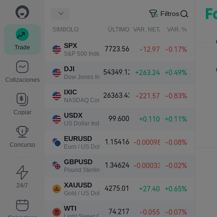
Filtros
SIMBOLO
ÚLTIMO
VAR. NETA
VAR. %
SPX
Trade
7723.56
-12.97
-0.17%
S&P 500 Index
DJI
54349.12
+263.24
+0.49%
Dow Jones Industrial Average
Cotizaciones
IXIC
26363.43
-221.57
-0.83%
NASDAQ Composite Index
Copiar
USDX
99.600
+0.110
+0.11%
US Dollar Index
EURUSD
1.15416
-0.00098
-0.08%
Concurso
Euro / US Dollar
GBPUSD
1.34624
-0.00033
-0.02%
Pound Sterling / US Dollar
XAUUSD
24/7
4275.01
+27.40
+0.65%
Gold / US Dollar
WTI
74.217
-0.055
-0.07%
Light Sweet Crude Oil