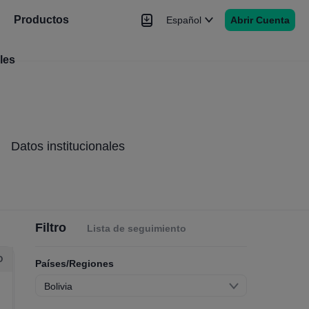
Productos
Español
Abrir Cuenta
les
Noticias
Señales
Más
Datos institucionales
Filtro
Lista de seguimiento
O
Países/Regiones
Bolivia