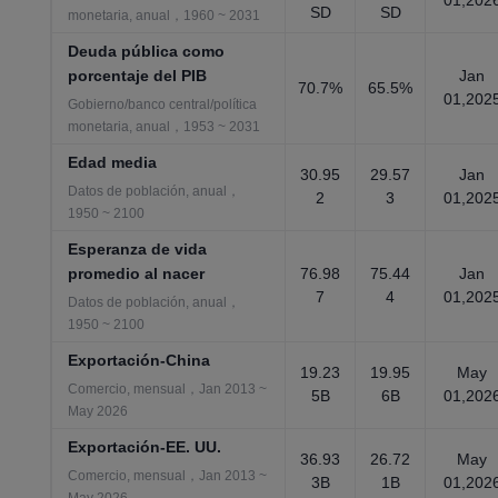
01,202
SD
SD
monetaria, anual，1960 ~ 2031
Deuda pública como
porcentaje del PIB
Jan
70.7%
65.5%
01,202
Gobierno/banco central/política
monetaria, anual，1953 ~ 2031
Edad media
30.95
29.57
Jan
Datos de población, anual，
2
3
01,202
1950 ~ 2100
Esperanza de vida
promedio al nacer
76.98
75.44
Jan
7
4
01,202
Datos de población, anual，
1950 ~ 2100
Exportación-China
19.23
19.95
May
Comercio, mensual，Jan 2013 ~
5B
6B
01,202
May 2026
Exportación-EE. UU.
36.93
26.72
May
Comercio, mensual，Jan 2013 ~
3B
1B
01,202