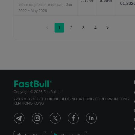
7.77%
5.38%
01,202
Índice de precios, mensual，Jan
2002 ~ May 2026
1
2
3
4
Copyright © 2026 FastBull Ltd
728 RM B 7/F GEE LOK IND BLDG NO 34 HUNG TO RD KWUN TONG
KLN HONG KONG