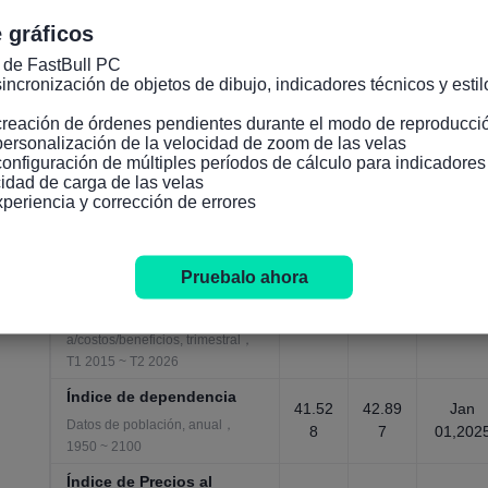
113.2
Apr
adelantados
115
8
01,202
 gráficos
Indicadores económicos
generales, mensual，Jan 1991 ~
 de FastBull PC

Apr 2026
incronización de objetos de dibujo, indicadores técnicos y estilo
Índice de beneficios
creación de órdenes pendientes durante el modo de reproducció
empresariales previstos
personalización de la velocidad de zoom de las velas

Apr
9
-2.665
configuración de múltiples períodos de cálculo para indicadore
Servicios/producción/manufactur
01,202
idad de carga de las velas

a/costos/beneficios, trimestral，
xperiencia y corrección de errores
T1 2015 ~ T2 2026
Índice de beneficios
empresariales previstos-
Pruebalo ahora
Apr
Industria
16.8
-7.48
01,202
Servicios/producción/manufactur
a/costos/beneficios, trimestral，
T1 2015 ~ T2 2026
Índice de dependencia
41.52
42.89
Jan
Datos de población, anual，
8
7
01,202
1950 ~ 2100
Índice de Precios al