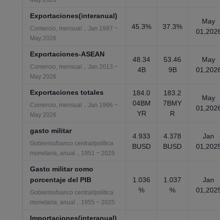
May 2026
Exportaciones(interanual)
May
45.3%
37.3%
Comercio, mensual，Jan 1997 ~
01,202
May 2026
Exportaciones-ASEAN
48.34
53.46
May
Comercio, mensual，Jan 2013 ~
4B
9B
01,202
May 2026
Exportaciones totales
184.0
183.2
May
04BM
7BMY
Comercio, mensual，Jan 1996 ~
01,202
YR
R
May 2026
gasto militar
4.933
4.378
Jan
Gobierno/banco central/política
BUSD
BUSD
01,202
monetaria, anual，1951 ~ 2025
Gasto militar como
porcentaje del PIB
1.036
1.037
Jan
%
%
01,202
Gobierno/banco central/política
monetaria, anual，1955 ~ 2025
Importaciones(interanual)