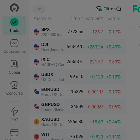
Filtros
SIMBOLO
ÚLTIMO
VAR. NETA
VAR. %
SPX
Trade
7723.56
-12.97
-0.17%
S&P 500 Index
DJI
54349.12
+263.24
+0.49%
Dow Jones Industrial Average
Cotizaciones
IXIC
26363.43
-221.57
-0.83%
NASDAQ Composite Index
Copiar
USDX
99.610
+0.120
+0.12%
US Dollar Index
EURUSD
1.15399
-0.00115
-0.10%
Concurso
Euro / US Dollar
GBPUSD
1.34589
-0.00068
-0.05%
Pound Sterling / US Dollar
XAUUSD
24/7
4266.30
+18.69
+0.44%
Gold / US Dollar
WTI
75.095
+0.823
+1.11%
Light Sweet Crude Oil