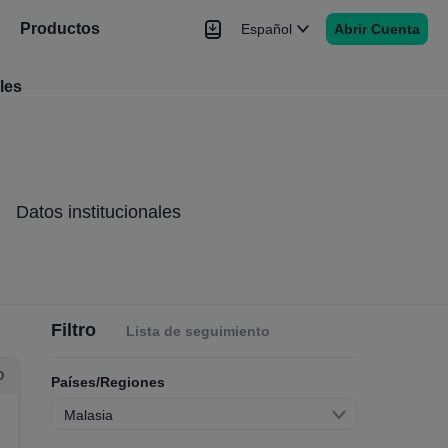
Productos
Español
Abrir Cuenta
les
Noticias
Señales
Más
Datos institucionales
Filtro
Lista de seguimiento
O
Países/Regiones
Malasia