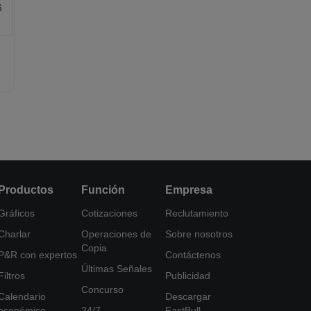
6
Productos
Función
Empresa
Gráficos
Cotizaciones
Reclutamiento
Charlar
Operaciones de
Sobre nosotros
Copia
P&R con expertos
Contáctenos
Últimas Señales
Filtros
Publicidad
Concurso
Calendario
Descargar
económico
24/7
FastBull