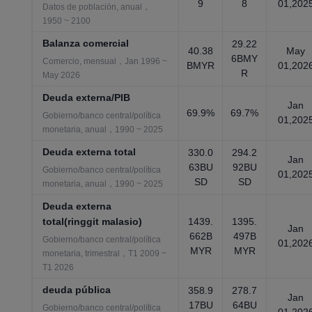
9
8
01,202
Datos de población, anual，
1950 ~ 2100
Balanza comercial
29.22
40.38
May
6BMY
Comercio, mensual，Jan 1996 ~
BMYR
01,202
R
May 2026
Deuda externa/PIB
Jan
69.9%
69.7%
Gobierno/banco central/política
01,202
monetaria, anual，1990 ~ 2025
Deuda externa total
330.0
294.2
Jan
63BU
92BU
Gobierno/banco central/política
01,202
SD
SD
monetaria, anual，1990 ~ 2025
Deuda externa
total(ringgit malasio)
1439.
1395.
Jan
662B
497B
Gobierno/banco central/política
01,202
MYR
MYR
monetaria, trimestral，T1 2009 ~
T1 2026
deuda pública
358.9
278.7
Jan
17BU
64BU
Gobierno/banco central/política