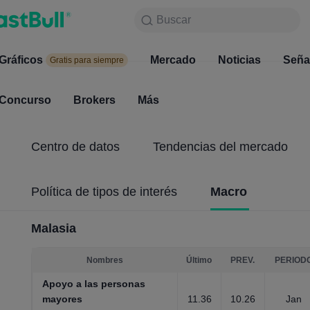
Buscar
Buscar
Productos
Gráficos
Gráficos
Mercado
Noticias
Mercado
Seña
Gratis para siempre
Gratis para siempre
Concurso
Brokers
Más
Concurso
Brokers
Centro de datos
Tendencias del mercado
Política de tipos de interés
Macro
Malasia
Nombres
Último
PREV.
PERIOD
Apoyo a las personas
mayores
11.36
10.26
Jan