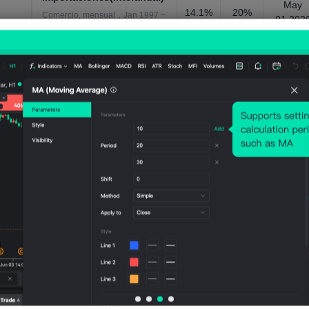
May
14.1%
20%
Comercio, mensual，Jan 1997 ~
01,202
May 2026
Importaciones-ASEAN
33.57
37.36
May
Comercio, mensual，Jan 2013 ~
2B
4B
01,202
May 2026
Importaciones totales
143.6
154.0
May
24BM
44BM
Comercio, mensual，Mar 1996 ~
01,202
YR
YR
May 2026
Importado de China
40.46
40.71
May
Comercio, mensual，Jan 2013 ~
3B
3B
01,202
May 2026
Importado de Estados
Unidos
10.90
May
9.58B
6B
01,202
Comercio, mensual，Jan 2013 ~
May 2026
Índice compuesto de
indicadores económicos