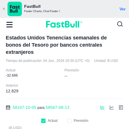
FastBull
Ver
Faster Charts, Chat Faster！
Estados Unidos Tenencias semanales de
bonos del Tesoro por bancos centrales
extranjeros
Tiempo de publicación:
04 Jun., 2026 20:30 (UTC +0)
Unidad:
B USD
Actual
Previsión
-32.686
--
Anterior
12.829
58107-10-05
58567-08-13
para
Actual
Previsión
(B USD)