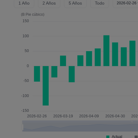
1 Año
2 Años
5 Años
Todo