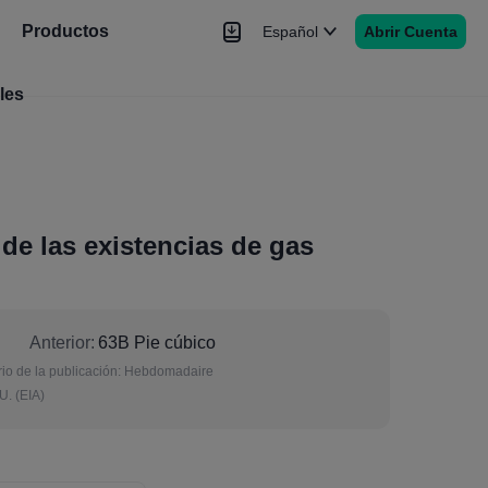
Productos
Español
Abrir Cuenta
les
Noticias
Señales
Más
de las existencias de gas
Anterior:
63B Pie cúbico
io de la publicación:
Hebdomadaire
U. (EIA)