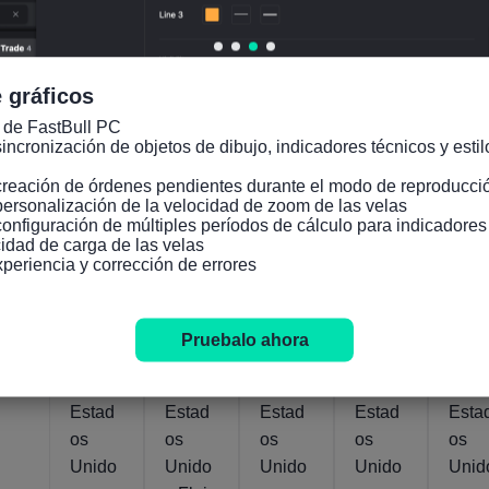
A
a corto
l de la
a corto
EIA
prome
plazo
EIA
plazo
para
dio de
de la
para
de la
este
 gráficos
un
EIA
el
EIA
año
 de FastBull PC

año
para
próxim
para
(Juli
incronización de objetos de dibujo, indicadores técnicos y estilo
(Abril)
el
o año
el año
creación de órdenes pendientes durante el modo de reproducció
próxim
(Julio)
(Julio)
personalización de la velocidad de zoom de las velas

o año
configuración de múltiples períodos de cálculo para indicadore
(Julio)
idad de carga de las velas

xperiencia y corrección de errores
Actual
Actual
Actual
Actual
Actual
115.3B
111
07
41.12
14.03M
13.78M
07
07
07
Jul.,
Pies
Pies
Abr.,
Jul.,
Jul.,
USD/Barril
Barriles/día
Barriles/día
2026
Pruebalo ahora
cúbicos/día
cúbi
2020
2026
2026
Estad
Estad
Estad
Estad
Esta
os
os
os
os
os
Unido
Unido
Unido
Unido
Unid