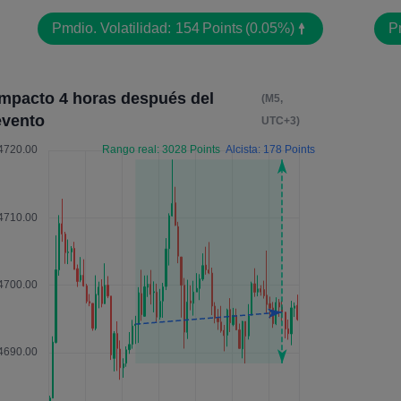
Pmdio. Volatilidad:
154
Points
(0.05%)
Pm
Impacto 4 horas después del
(M5,
evento
UTC+3)