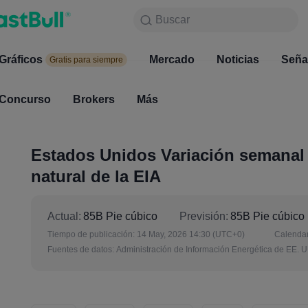
Buscar
Buscar
Productos
Gráficos
Gráficos
Mercado
Noticias
Mercado
Seña
Gratis para siempre
Gratis para siempre
Concurso
Brokers
Más
Concurso
Brokers
Estados Unidos Variación semanal 
natural de la EIA
Actual:
85B Pie cúbico
Previsión:
85B Pie cúbico
Tiempo de publicación:
14 May, 2026 14:30
(UTC+0)
Calendar
Fuentes de datos:
Administración de Información Energética de EE. U