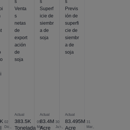
s
s
s
bi
Venta
Superf
Previs
n
s
icie de
ión de
netas
siembr
superfi
t
de
a de
cie de
export
soja
siembr
ación
a de
o
de
soja
vo
soja
i
Actual
Actual
Actual
2K
383.5K
83.4M
83.495M
02
05
30
31
Dic.,
Mar.,
Jun.,
Mar.,
l
Tonelada
Acre
Acre