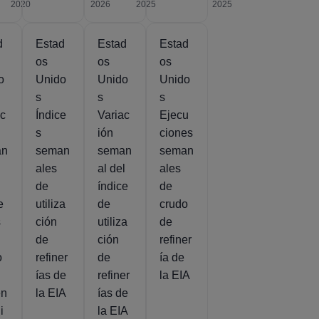
2020
2026
2025
2025
d
Estad
Estad
Estad
os
os
os
o
Unido
Unido
Unido
s
s
s
ac
Índice
Variac
Ejecu
s
ión
ciones
an
seman
seman
seman
ales
al del
ales
de
índice
de
e
utiliza
de
crudo
s
ción
utiliza
de
de
ción
refiner
o
refiner
de
ía de
ías de
refiner
la EIA
en
la EIA
ías de
i
la EIA