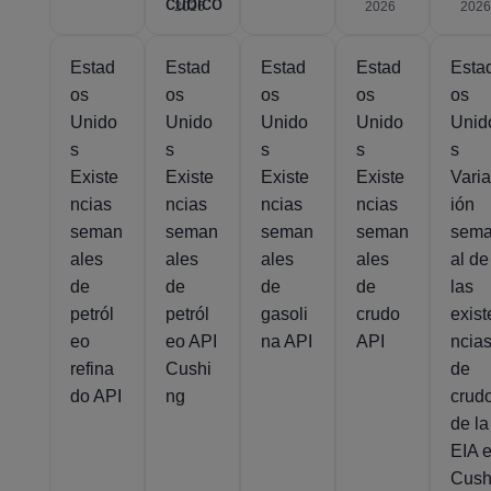
cúbico
2026
2026
2026
Estad
Estad
Estad
Estad
Esta
os
os
os
os
os
Unido
Unido
Unido
Unido
Unid
s
s
s
s
s
Existe
Existe
Existe
Existe
Vari
ncias
ncias
ncias
ncias
ión
seman
seman
seman
seman
sem
ales
ales
ales
ales
al de
de
de
de
de
las
petról
petról
gasoli
crudo
exist
eo
eo API
na API
API
ncia
refina
Cushi
de
do API
ng
crud
de la
EIA 
Cush