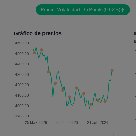
Pmdio. Volatilidad:
35
Points
(0.02%)
Gráfico de precios