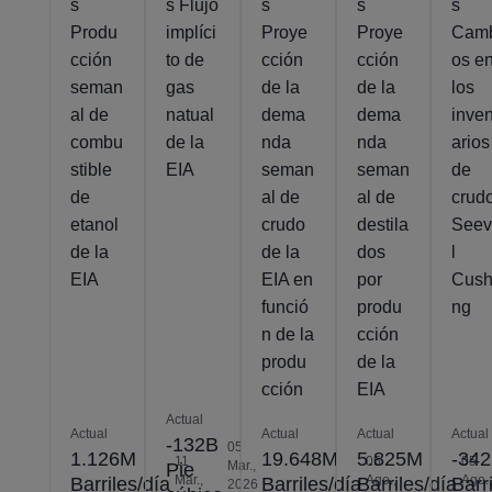
s
s Flujo
s
s
s
Produ
implíci
Proye
Proye
Cam
cción
to de
cción
cción
os e
seman
gas
de la
de la
los
al de
natual
dema
dema
inven
combu
de la
nda
nda
arios
stible
EIA
seman
seman
de
de
al de
al de
crud
etanol
crudo
destila
See
de la
de la
dos
l
EIA
EIA en
por
Cush
funció
produ
ng
n de la
cción
produ
de la
cción
EIA
Actual
Actual
Actual
Actual
Actual
-132B
05
1.126M
19.648M
5.825M
-34
11
05
05
Mar.,
Pie
Mar.,
Ago.,
Ago.,
Barriles/día
Barriles/día
Barriles/día
Barri
2026