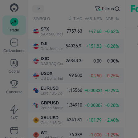
Filtros
SIMBOLO
ÚLTIMO
VAR. NETA
VAR. %
SPX
Trade
7757.63
+47.68
+0.62%
S&P 500 Index
DJI
54036.93
+151.83
+0.28%
Dow Jones Industrial Average
Cotizaciones
IXIC
26348.34
0.00
0.00%
NASDAQ Composite Index
Copiar
USDX
99.500
-0.250
-0.25%
US Dollar Index
EURUSD
1.15566
+0.00336
+0.29%
Concurso
Euro / US Dollar
GBPUSD
1.34910
+0.00383
+0.28%
Pound Sterling / US Dollar
XAUUSD
24/7
4341.81
+101.79
+2.40%
Gold / US Dollar
WTI
76.339
-1.000
-1.29%
Light Sweet Crude Oil