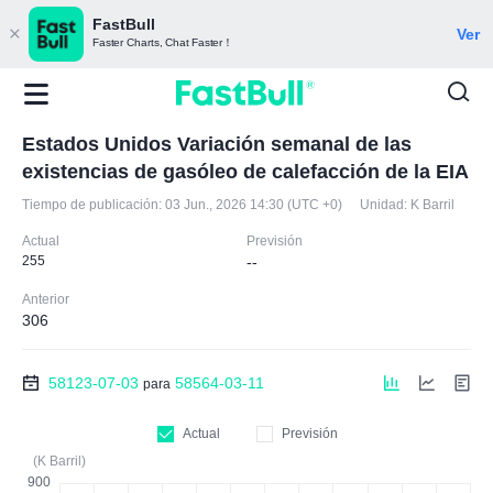
FastBull
Ver
Faster Charts, Chat Faster！
Estados Unidos Variación semanal de las
existencias de gasóleo de calefacción de la EIA
Tiempo de publicación:
03 Jun., 2026 14:30 (UTC +0)
Unidad:
K Barril
Actual
Previsión
255
--
Anterior
306
58123-07-03
58564-03-11
para
Actual
Previsión
(K Barril)