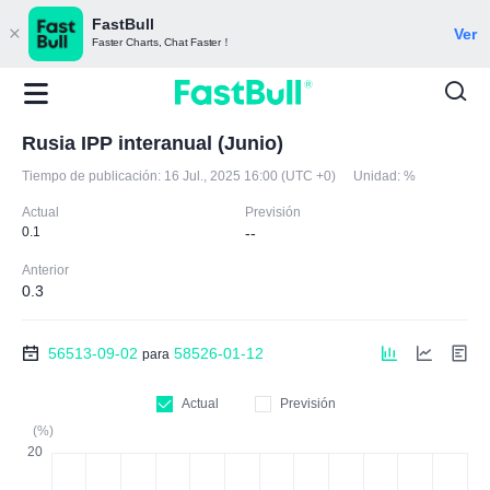
FastBull
Ver
Faster Charts, Chat Faster！
Rusia IPP interanual (Junio)
Tiempo de publicación:
16 Jul., 2025 16:00 (UTC +0)
Unidad:
%
Actual
Previsión
0.1
--
Anterior
0.3
56513-09-02
58526-01-12
para
Actual
Previsión
(%)