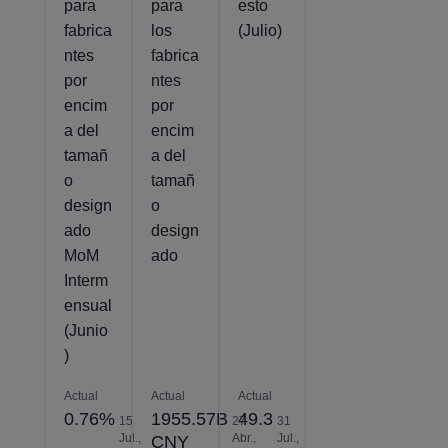
para
para
esto
fabrica
los
(Julio)
ntes
fabrica
por
ntes
encim
por
a del
encim
tamañ
a del
o
tamañ
design
o
ado
design
MoM
ado
Interm
ensual
(Junio
)
Actual
Actual
Actual
0.76%
1955.57B
49.3
15
27
31
Jul.,
Abr.,
Jul.,
CNY