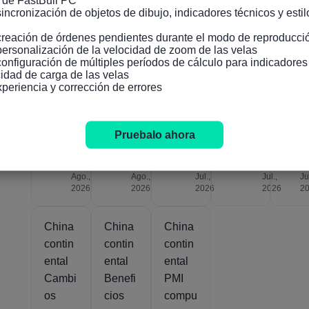
 de FastBull PC

incronización de objetos de dibujo, indicadores técnicos y estilo
(Junio
)
creación de órdenes pendientes durante el modo de reproducció
personalización de la velocidad de zoom de las velas

configuración de múltiples períodos de cálculo para indicadore
idad de carga de las velas

xperiencia y corrección de errores
Pruebalo ahora
Actual
Actual
Actual
Actual
Actual
50.9
50.8
5.4%
18.7%
49
03
05
15
27
3
Ago.,
Ago.,
Jul.,
Jul.,
Ju
2026
2026
2026
2026
2
China
China
China
contin
contin
contin
ental
ental
ental
Cambi
Benefi
PMI
os
cios
compu