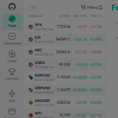
Filtros
SIMBOLO
ÚLTIMO
VAR. NETA
VAR. %
SPX
Trade
7723.56
-12.97
-0.17%
S&P 500 Index
DJI
54349.12
+263.24
+0.49%
Dow Jones Industrial Average
Cotizaciones
IXIC
26363.43
-221.57
-0.83%
NASDAQ Composite Index
Copiar
USDX
99.500
+0.010
+0.01%
US Dollar Index
EURUSD
1.15549
+0.00035
+0.03%
Concurso
Euro / US Dollar
GBPUSD
1.34679
+0.00022
+0.02%
Pound Sterling / US Dollar
XAUUSD
24/7
4282.56
+34.95
+0.82%
Gold / US Dollar
WTI
74.799
+0.527
+0.71%
Light Sweet Crude Oil