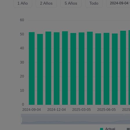
1 Año
2 Años
5 Años
Todo