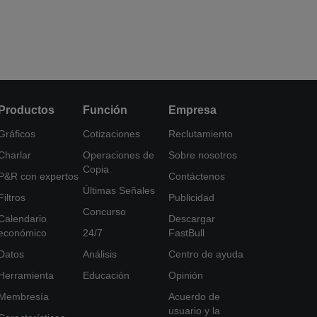
Productos
Función
Empresa
Gráficos
Cotizaciones
Reclutamiento
Charlar
Operaciones de
Sobre nosotros
Copia
P&R con expertos
Contáctenos
Últimas Señales
Filtros
Publicidad
Concurso
Calendario
Descargar
económico
24/7
FastBull
Datos
Análisis
Centro de ayuda
Herramienta
Educación
Opinión
Membresía
Acuerdo de
usuario y la