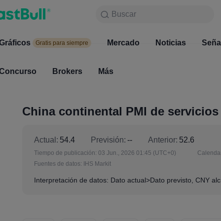
Buscar
Buscar
Productos
Gráficos
Gráficos
Mercado
Noticias
Mercado
Seña
Gratis para siempre
Gratis para siempre
Concurso
Brokers
Más
Concurso
Brokers
China continental PMI de servicios
Actual:
54.4
Previsión:
--
Anterior:
52.6
Tiempo de publicación:
03 Jun., 2026 01:45
(UTC+0)
Calendar
Fuentes de datos:
IHS Markit
Interpretación de datos: Dato actual>Dato previsto, CNY alci