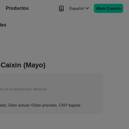
Productos
Español
Abrir Cuenta
les
Noticias
Señales
Más
 Caixin (Mayo)
io de la publicación:
Mensuel
sta; Dato actual <Dato previsto, CNY bajista.