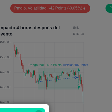
Pmdio. Volatilidad:
-42
Points
(-0.05%)
P
Impacto 4 horas después del
(M5,
evento
UTC+3)