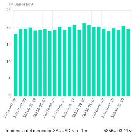
(M Barriles/día)
Tendencia del mercado
1m
58564-03-11
(
XAUUSD
)