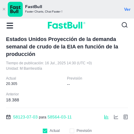
FastBull
Ver
Faster Charts, Chat Faster！
Estados Unidos Proyección de la demanda
semanal de crudo de la EIA en función de la
producción
Tiempo de publicación:
16 Jul., 2025 14:30 (UTC +0)
Unidad:
M Barriles/día
Actual
Previsión
20.305
--
Anterior
18.388
58123-07-03
58564-03-11
para
Actual
Previsión