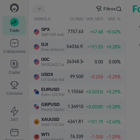
Filtros
SIMBOLO
ÚLTIMO
VAR. NETA
VAR. %
SPX
Trade
7757.63
+47.68
+0.62%
S&P 500 Index
DJI
54036.93
+151.83
+0.28%
Dow Jones Industrial Average
Cotizaciones
IXIC
26348.34
0.00
0.00%
NASDAQ Composite Index
Copiar
USDX
99.500
-0.250
-0.25%
US Dollar Index
EURUSD
1.15566
+0.00336
+0.29%
Concurso
Euro / US Dollar
GBPUSD
1.34910
+0.00383
+0.28%
Pound Sterling / US Dollar
XAUUSD
24/7
4341.81
+101.79
+2.40%
Gold / US Dollar
WTI
76.339
-1.000
-1.29%
Light Sweet Crude Oil