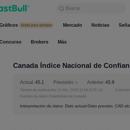
Buscar
Buscar
Productos
Gráficos
Gráficos
Mercado
Noticias
Mercado
Seña
Gratis para siempre
Gratis para siempre
Concurso
Brokers
Más
Concurso
Brokers
Canada Índice Nacional de Confia
Actual:
45.1
Previsión:
--
Anterior:
45.9
Tiempo de publicación:
21 Abr., 2025 12:00
(UTC+0)
Calendari
Fuentes de datos:
Estadísticas de Canadá
Interpretación de datos: Dato actual>Dato previsto, CAD alci