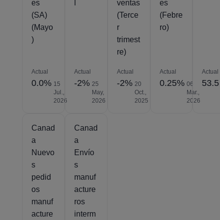
es
l
ventas
es
(SA)
(Terce
(Febre
(Mayo
r
ro)
)
trimest
re)
Actual
Actual
Actual
Actual
Actual
0.0%
-2%
-2%
0.25%
53.5
15
25
20
06
Jul.,
May,
Oct.,
Mar.,
2026
2026
2025
2026
Canad
Canad
a
a
Nuevo
Envío
s
s
pedid
manuf
os
acture
manuf
ros
acture
interm