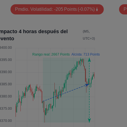
Pmdio. Volatilidad:
-205
Points
(-0.07%)
P
Impacto 4 horas después del
(M5,
evento
UTC+3)