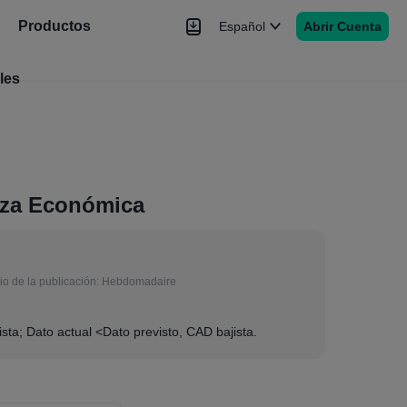
Productos
Español
Abrir Cuenta
les
Noticias
Señales
Más
nza Económica
o de la publicación:
Hebdomadaire
sta; Dato actual <Dato previsto, CAD bajista.