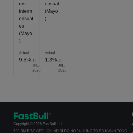
ros
ensual
interm
(Mayo
ensual
)
es
(Mayo
)
Actual
Actual
9.5%
1.3%
15
15
Jul.,
Jul.,
2026
2026
Copyright © 2026 FastBull Ltd
728 RM B 7/F GEE LOK IND BLDG NO 34 HUNG TO RD KWUN TONG