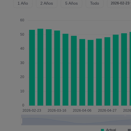
1 Año
2 Años
5 Años
Todo