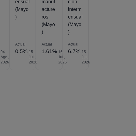
ensual
manuf
ción
(Mayo
acture
interm
)
ros
ensual
(Mayo
(Mayo
)
)
Actual
Actual
Actual
0.5%
1.61%
6.7%
04
15
15
15
Ago.,
Jul.,
Jul.,
Jul.,
2026
2026
2026
2026