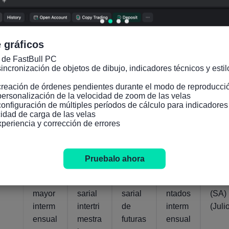
o
intera
inte
trimest
nual
ensu
re)
(Junio
(Jun
 gráficos
)
)
 de FastBull PC

incronización de objetos de dibujo, indicadores técnicos y estilo
Actual
Actual
Actual
Actual
Actual
55.1
54.1
78.5%
12.4%
-1.
07
07
13
24
creación de órdenes pendientes durante el modo de reproducció
Ago.,
Ago.,
Mar.,
Jul.,
personalización de la velocidad de zoom de las velas

2026
2026
2026
2026
configuración de múltiples períodos de cálculo para indicadore
idad de carga de las velas

xperiencia y corrección de errores
Canad
Canad
Canad
Canad
Can
a
a
a
a
a PM
Venta
Benefi
Panor
Indica
manu
Pruebalo ahora
s al
cio
ama
dores
actu
por
empre
empre
adela
ro
mayor
sarial
sarial
ntados
(SA)
interm
intertri
de
interm
(Juli
ensual
mestra
futuras
ensual