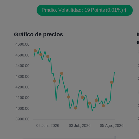
Pmdio. Volatilidad:
19
Points
(0.01%)
Gráfico de precios