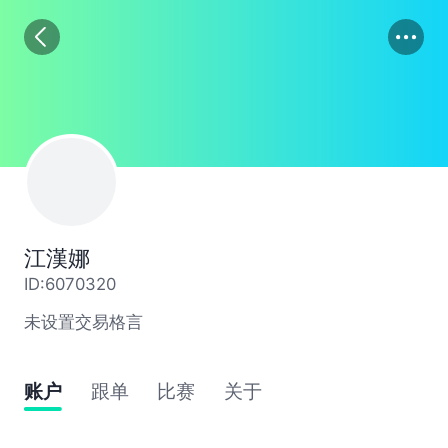
01
02
03
江漢娜
ID:6070320
未设置交易格言
账户
跟单
比赛
关于