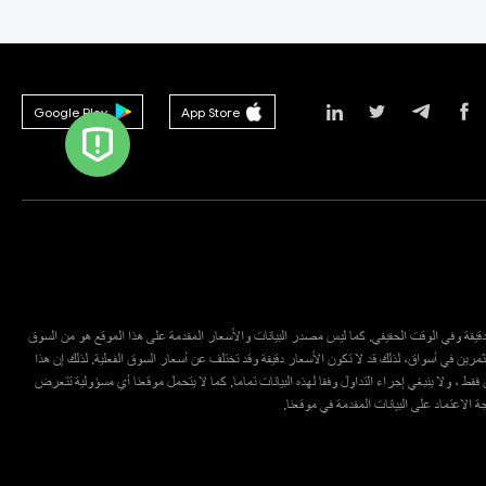
Google Play
App Store
ع دقيقة وفي الوقت الحقيقي. كما ليس مصدر البيانات والأسعار المقدمة على هذا الموقع هو من السوق
مرين في أسواق، لذلك قد لا تكون الأسعار دقيقة وقد تختلف عن أسعار السوق الفعلية. لذلك إن هذا
قط ، ولا ينبغي إجراء التداول وفقا لهذه البيانات تماما. كما لا يتحمل موقعنا أي مسؤولية تتعرض
يجة الاعتماد على البيانات المقدمة في موقعنا.