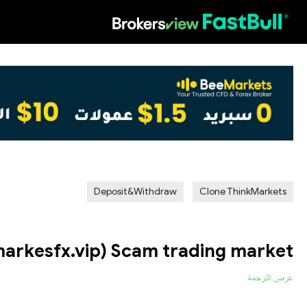
HOT
Deposit&Withdraw
Clone ThinkMarkets
arkesfx.vip) Scam trading market
عرض الترجمة