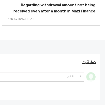
Regarding withdrawal amount not being
received even after a month in Mazi Finance
Indra
2026-03-13
تعليقات