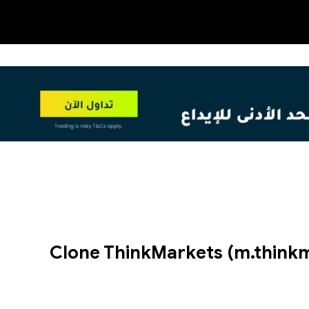
OT
NEW
Clone ThinkMarkets (m.thinkm