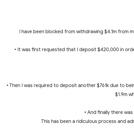
I have been blocked from withdrawing $4.1m from my
• It was first requested that I deposit $420,000 in or
• Then I was required to deposit another $761k due to bei
$1.9m wh
• And finally there wa
This has been a ridiculous process and adm