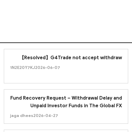
【Resolved】G4Trade not accept withdraw
1N2E20Y7KJ
2026-06-07
Fund Recovery Request – Withdrawal Delay and
Unpaid Investor Funds in The Global FX
jaga dhees
2026-04-27