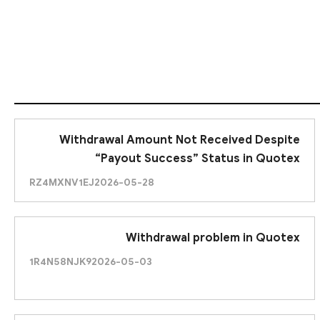
Withdrawal Amount Not Received Despite
“Payout Success” Status in Quotex
RZ4MXNV1EJ
2026-05-28
Withdrawal problem in Quotex
1R4N58NJK9
2026-05-03