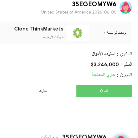
35EGEOMYW6
United States of America
2026-06-05
Clone ThinkMarkets
وسيط ذو صلة：
الهيئات الرقابية:
الشكوي：
استرداد الأموال
المبلغ：
$3,246,000
المَجرىَ：
جاري المعالجة
اتبع 0
شارك
35EGEOMYW6
تقديم الشكوى