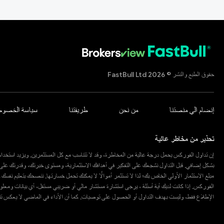
حقوق الطبع والنشر © 2026 FastBull Ltd
إنضام الي منصتنا
من نحن
طريقتنا
سياسة الخصوص
تحذير من مخاطر عالية
إن تداول الفوركس يحمل درجة عالية من المخاطرة، وقد لا تتناسب مع كل المستثمرين. ويزيد استخدام 
بشكل إضافي. قبل التداول نشجعك على التفكير في أهدافك الاستثمارية، ومستوى خبرتك، وقدرتك عل
مبلغ الاستثمار الأولي الخاص بك؛ لذا لا تستثمر أموالًا لا يمكنك تحمل خسارتها. ننصحك بتعليم نفس
الفوركس. إذا كانت لديك أية أسئلة ، يرجى استشارة مستشار مالي أو ضريبي مستقل، أي بيانات وم
الإطلاع فقط، وليست بهدف التداول أو الحصول على توصيات. كما أن الأداء في الماضي لا يعكس تنبؤات