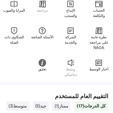
الحساب
الإيداع
مراجعة
المزايا والعيوب
والتكلفة
والسحب
نظرة عامة
الشركة
الأسئلة الشائعة
الشكاوى ذات
على مراجعة
والخدمة
الصلة
NAGA
أخبار الوسيط
وسيط
تعليق
ديناميكي
التقييم العام للمستخدم
كل الدرجات(17)
ممتاز(1)
جيد(5)
متوسط(3)
س