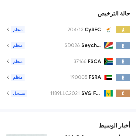
حالة الترخيص
204/13
CySEC
A
منظم
SD026
Seychelles FSA
B
منظم
37166
FSCA
B
منظم
190005
FSRA
B
منظم
1189LLC2021
SVG FSA
C
مسجل
أخبار الوسيط