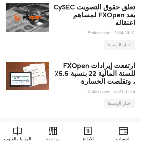
CySEC تعلق حقوق التصويت
لمساهم FXOpen بعد
اعتقاله
Brokersview ·
2024-10-31
أخبار الوسيط
ارتفعت إيرادات FXOpen
للسنة المالية 22 بنسبة 5.5٪
، وتقلصت الخسارة
Brokersview ·
2024-01-16
أخبار الوسيط
الحساب
الإيداع
مراجعة
المزايا والعيوب