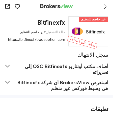
غير خاضع للتنظيم
Bitfinexfx
حالة التشغيل:
غير خاضع للتنظيم
نشاط عالي المخاطر
https://bitfinexfxtradeoption.com
سجل الانتهاك
أضاف مكتب أونتاريو OSC Bitfinexfx إلى
تحذيراته
استعرض BrokersView أن شركة Bitfinexfx
هي وسيط فوركس غير منظم
تعليقات