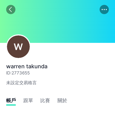
01
02
03
warren takunda
ID:2773655
未設定交易格言
帳戶
跟單
比賽
關於