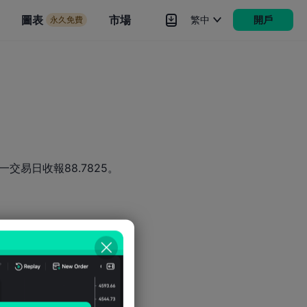
市場
圖表
市場
繁中
開戶
永久免費
rokers
更多
一交易日收報88.7825。