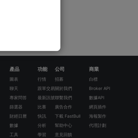
產品
功能
公司
商業
圖表
行情
招募
白標
聊天
跟單交易
關於我們
Broker API
專家問答
最新訊號
聯繫我們
數據API
篩選器
比賽
廣告合作
網頁插件
財經日曆
快訊
下載 FastBull
海報製作
數據
分析
幫助中心
代理計劃
工具
學習
意見回饋