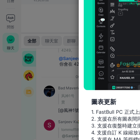
日曆
問答
聊天
圖表更新
1. FastBull PC 正式上
2. 支援在所有圖表
3. 支援在復盤時建立掛
4. 支援自訂 K 線縮放
5. 支援在 MA 等