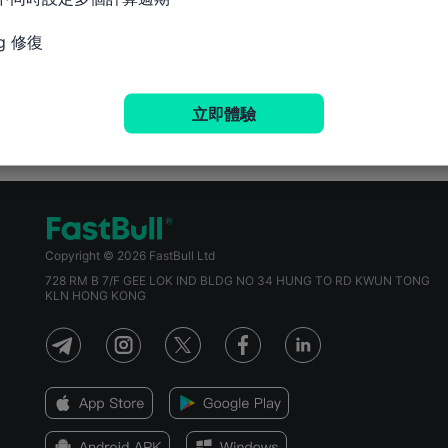
g 修復
立即體驗
Copyright © 2026 FastBull Ltd
728 RM B 7/F GEE LOK IND BLDG NO 34 HUNG TO RD KWUN TONG
KLN HONG KONG