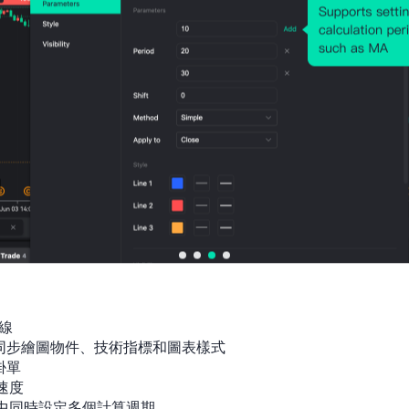
線

間同步繪圖物件、技術指標和圖表樣式

單

速度

指標中同時設定多個計算週期
