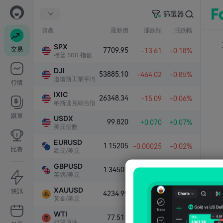
篩選器
資產
最新價
漲跌額
漲跌幅
SPX
交易
7709.95
-13.61
-0.18%
標普 500 指數
DJI
53885.10
-464.02
-0.85%
道瓊斯工業平均指數
行情
IXIC
26348.34
-15.09
-0.06%
納斯達克綜合指數
跟單
USDX
99.820
+0.070
+0.07%
美元指數
EURUSD
1.15205
-0.00025
-0.02%
比賽
歐元/美元
GBPUSD
1.34501
-0.00026
-0.02%
英鎊/美元
XAUUSD
快訊
4234.99
-5.03
-0.12%
黃金/美元
WTI
77.511
+0.172
+0.22%
輕質原油