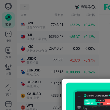
篩選器
資產
最新價
漲跌額
漲跌幅
SPX
交易
7743.21
+33.26
+0.43%
標普 500 指數
DJI
53950.47
+65.37
+0.12%
道瓊斯工業平均指數
行情
IXIC
26348.34
0.00
0.00%
納斯達克綜合指數
跟單
USDX
99.380
-0.370
-0.37%
美元指數
EURUSD
1.15618
+0.00388
+0.34%
比賽
歐元/美元
GBPUSD
1.34968
+0.00441
+0.33%
英鎊/美元
XAUUSD
快訊
4338.16
+98.14
+2.31%
黃金/美元
WTI
77.541
+0.202
+0.26%
輕質原油