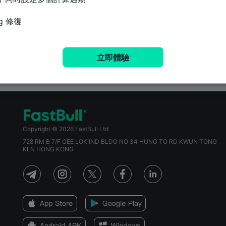
g 修復
立即體驗
Copyright © 2026 FastBull Ltd
728 RM B 7/F GEE LOK IND BLDG NO 34 HUNG TO RD KWUN TONG
KLN HONG KONG