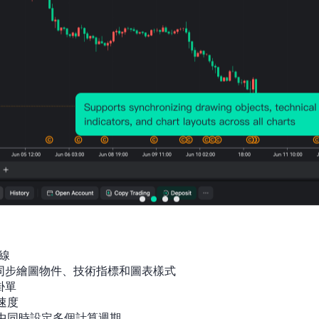
線

間同步繪圖物件、技術指標和圖表樣式

單

速度

指標中同時設定多個計算週期
