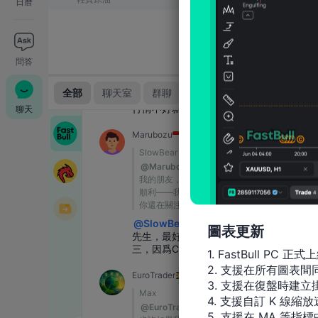
日曆
問答
聊天
圖表更新
1. FastBull PC 正式上
2. 支援在所有圖表
3. 支援在復盤時建立掛
4. 支援自訂 K 線縮放
5. 支援在 MA 等