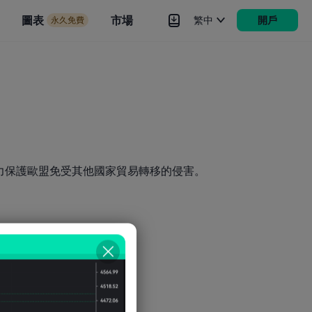
市場
圖表
市場
繁中
開戶
永久免費
rokers
更多
力保護歐盟免受其他國家貿易轉移的侵害。