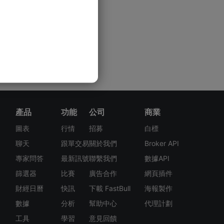
產品
功能
公司
商業
圖表
行情
招募
白標
聊天
跟單交易
關於我們
Broker API
專家問答
最新訊號
聯繫我們
數據API
篩選器
比賽
廣告合作
網頁插件
財經日曆
快訊
下載 FastBull
海報製作
數據
分析
幫助中心
代理計劃
工具
學習
意見回饋