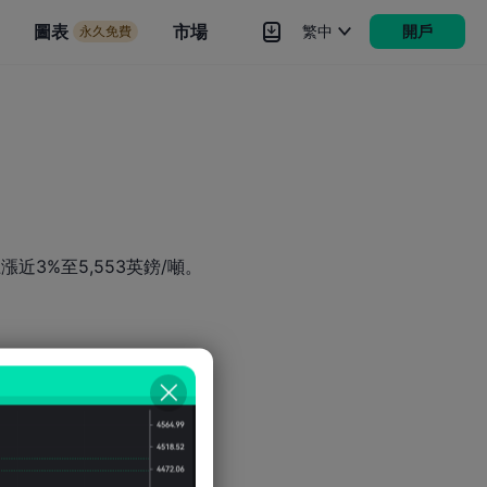
市場
圖表
市場
繁中
開戶
永久免費
rokers
更多
近3%至5,553英鎊/噸。