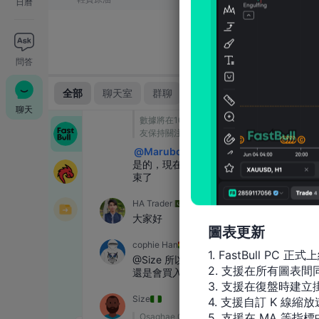
日曆
問答
聊天
圖表更新
1. FastBull PC 正式上
2. 支援在所有圖表
3. 支援在復盤時建立掛
4. 支援自訂 K 線縮放
5. 支援在 MA 等