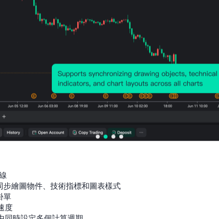
線

間同步繪圖物件、技術指標和圖表樣式

單

速度

指標中同時設定多個計算週期
