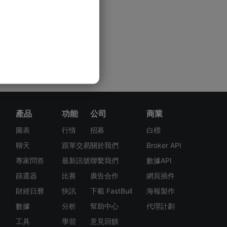
產品
功能
公司
商業
圖表
行情
招募
白標
聊天
跟單交易
關於我們
Broker API
專家問答
最新訊號
聯繫我們
數據API
篩選器
比賽
廣告合作
網頁插件
財經日曆
快訊
下載 FastBull
海報製作
數據
分析
幫助中心
代理計劃
工具
學習
意見回饋