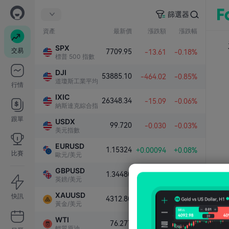
篩選器
資產
最新價
漲跌額
漲跌幅
SPX
交易
7709.95
-13.61
-0.18%
標普 500 指數
DJI
53885.10
-464.02
-0.85%
道瓊斯工業平均指數
行情
IXIC
26348.34
-15.09
-0.06%
納斯達克綜合指數
跟單
USDX
99.720
-0.030
-0.03%
美元指數
EURUSD
1.15324
+0.00094
+0.08%
比賽
歐元/美元
GBPUSD
1.34480
-0.00047
-0.03%
英鎊/美元
XAUUSD
快訊
4312.80
+72.78
+1.72%
黃金/美元
WTI
76.277
-1.062
-1.37%
輕質原油