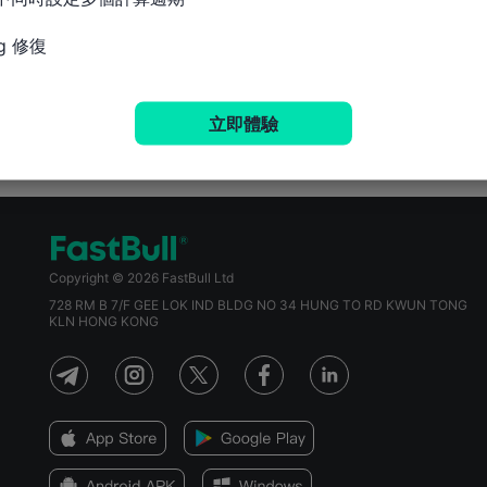
g 修復
立即體驗
Copyright © 2026 FastBull Ltd
728 RM B 7/F GEE LOK IND BLDG NO 34 HUNG TO RD KWUN TONG
KLN HONG KONG