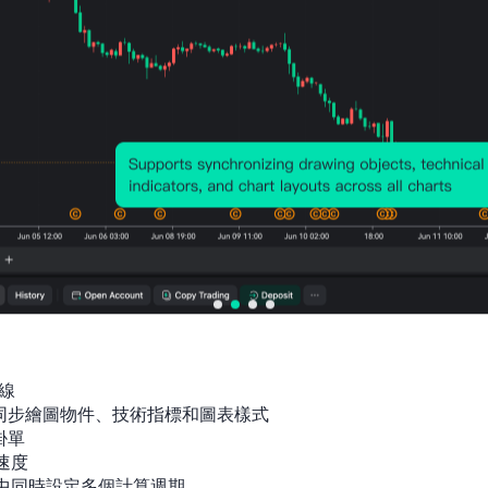
線

間同步繪圖物件、技術指標和圖表樣式

單

速度

指標中同時設定多個計算週期
