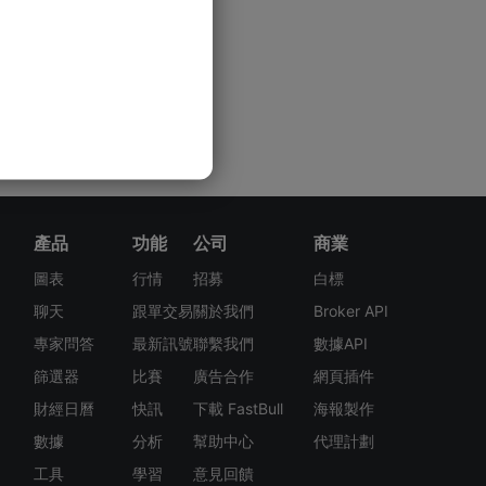
產品
功能
公司
商業
圖表
行情
招募
白標
聊天
跟單交易
關於我們
Broker API
專家問答
最新訊號
聯繫我們
數據API
篩選器
比賽
廣告合作
網頁插件
財經日曆
快訊
下載 FastBull
海報製作
數據
分析
幫助中心
代理計劃
工具
學習
意見回饋