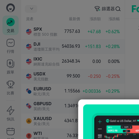
篩選器
資產
最新價
漲跌額
漲跌幅
SPX
交易
7757.63
+47.68
+0.62%
標普 500 指數
DJI
54036.93
+151.83
+0.28%
道瓊斯工業平均指數
行情
IXIC
26348.34
0.00
0.00%
納斯達克綜合指數
跟單
USDX
99.500
-0.250
-0.25%
美元指數
EURUSD
1.15566
+0.00336
+0.29%
比賽
歐元/美元
GBPUSD
1.34910
+0.00383
+0.28%
英鎊/美元
XAUUSD
快訊
4341.81
+101.79
+2.40%
黃金/美元
WTI
76.339
-1.000
-1.29%
輕質原油