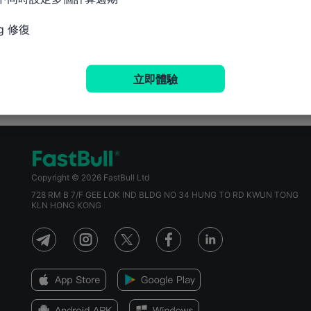
g 修復
立即體驗
Copyright © 2026 FastBull Ltd
728 RM B 7/F GEE LOK IND BLDG NO 34 HUNG TO RD KWUN TONG
KLN HONG KONG