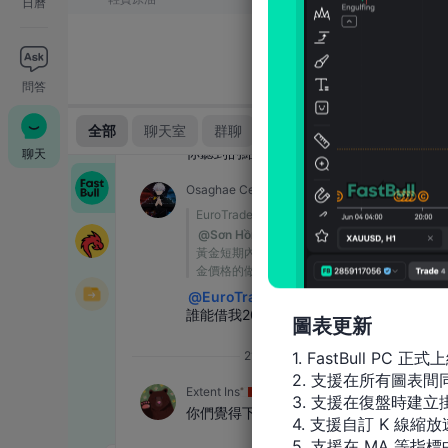
日曆
問答
聊天
圖表更新
1. FastBull PC 正式上
2. 支援在所有圖表
3. 支援在復盤時建立掛
4. 支援自訂 K 線縮放
5. 支援在 MA 等