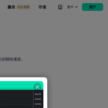
市場
圖表
市場
繁中
開戶
永久免費
rokers
更多
口的關稅優惠。