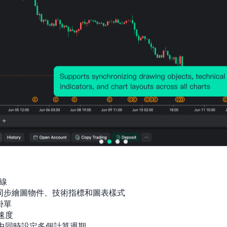
線

間同步繪圖物件、技術指標和圖表樣式

單

速度

指標中同時設定多個計算週期
