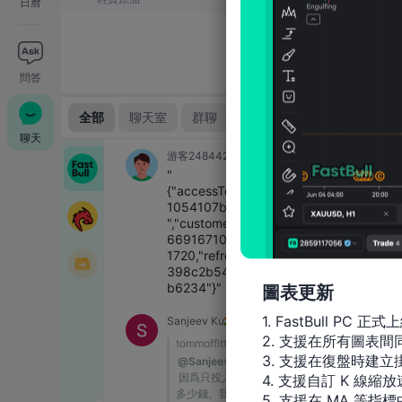
日曆
問答
聊天
圖表更新
1. FastBull PC 正式上
2. 支援在所有圖表
3. 支援在復盤時建立掛
4. 支援自訂 K 線縮放
5. 支援在 MA 等