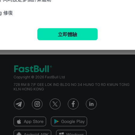
g 修復
立即體驗
Copyright © 2026 FastBull Ltd
728 RM B 7/F GEE LOK IND BLDG NO 34 HUNG TO RD KWUN TONG
KLN HONG KONG