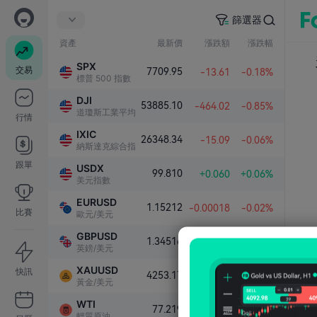
篩選器
資產
最新價
漲跌額
漲跌幅
SPX
交易
7709.95
-13.61
-0.18%
標普 500 指數
DJI
53885.10
-464.02
-0.85%
道瓊斯工業平均指數
行情
IXIC
26348.34
-15.09
-0.06%
納斯達克綜合指數
跟單
USDX
99.810
+0.060
+0.06%
美元指數
EURUSD
1.15212
-0.00018
-0.02%
比賽
歐元/美元
GBPUSD
1.34516
-0.00011
-0.01%
英鎊/美元
XAUUSD
快訊
4253.17
+13.15
+0.31%
黃金/美元
WTI
77.219
-0.120
-0.16%
輕質原油