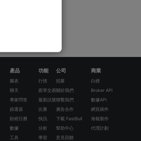
產品
功能
公司
商業
圖表
行情
招募
白標
聊天
跟單交易
關於我們
Broker API
專家問答
最新訊號
聯繫我們
數據API
篩選器
比賽
廣告合作
網頁插件
財經日曆
快訊
下載 FastBull
海報製作
數據
分析
幫助中心
代理計劃
工具
學習
意見回饋