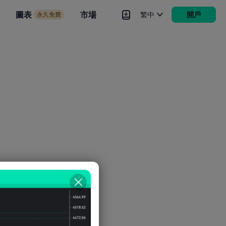
市場
圖表
市場
繁中
開戶
永久免費
rokers
更多