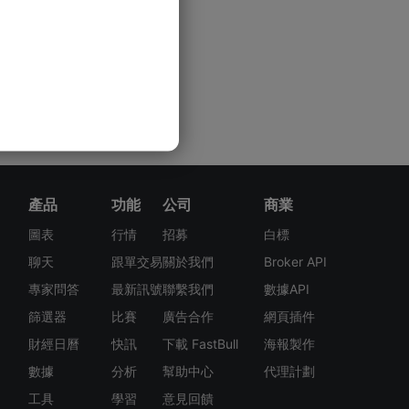
產品
功能
公司
商業
圖表
行情
招募
白標
聊天
跟單交易
關於我們
Broker API
專家問答
最新訊號
聯繫我們
數據API
篩選器
比賽
廣告合作
網頁插件
財經日曆
快訊
下載 FastBull
海報製作
數據
分析
幫助中心
代理計劃
工具
學習
意見回饋