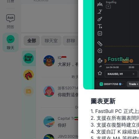
日曆
問答
聊天
圖表更新
1. FastBull PC 正式上
2. 支援在所有圖表
3. 支援在復盤時建立掛
4. 支援自訂 K 線縮放
5. 支援在 MA 等