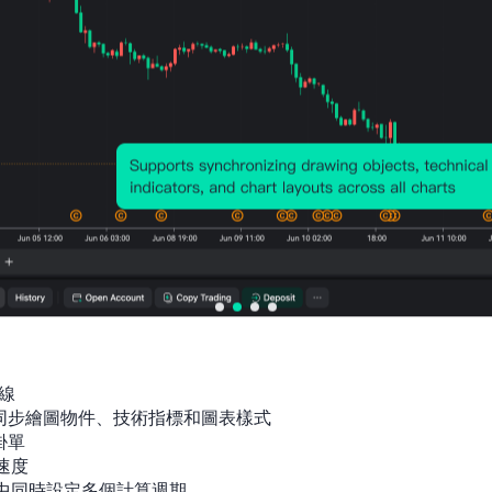
線

間同步繪圖物件、技術指標和圖表樣式

單

速度

指標中同時設定多個計算週期
