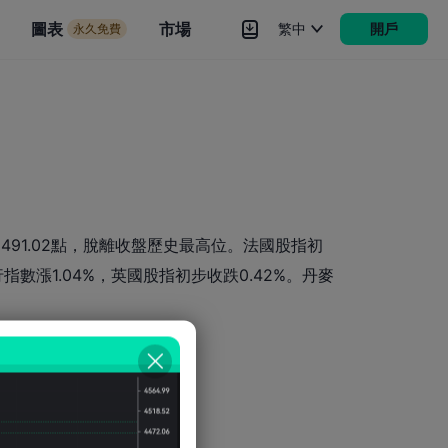
市場
圖表
市場
繁中
開戶
永久免費
rokers
更多
23491.02點，脫離收盤歷史最高位。法國股指初
行指數漲1.04%，英國股指初步收跌0.42%。丹麥
。