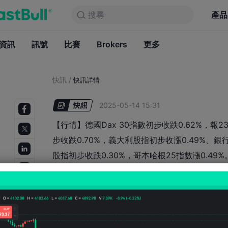
搜尋
搜尋
產品
圖表
產品
永久免費
資訊
訊號
比賽
Brokers
資訊
更多
訊號
比賽
B
快訊
/
快訊詳情
2025-05-14 15:31
【行情】德國Dax 30指數初步收跌0.62%，報
步收跌0.70%，義大利股指初步收漲0.49%、銀
股指初步收跌0.30%，哥本哈根25指數漲0.49%