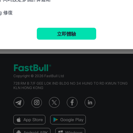
g 修復
立即體驗
Copyright © 2026 FastBull Ltd
728 RM B 7/F GEE LOK IND BLDG NO 34 HUNG TO RD KWUN TONG
KLN HONG KONG