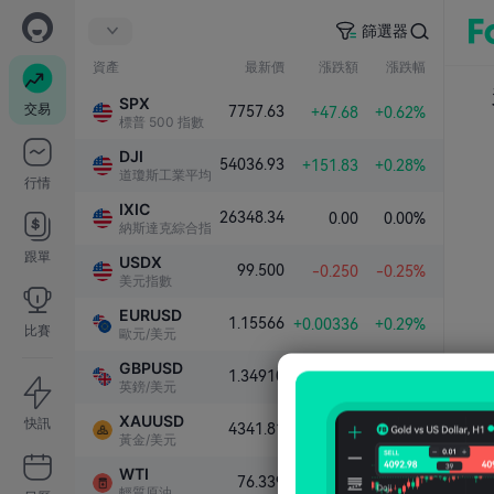
篩選器
資產
最新價
漲跌額
漲跌幅
SPX
交易
7757.63
+47.68
+0.62%
標普 500 指數
DJI
54036.93
+151.83
+0.28%
道瓊斯工業平均指數
行情
IXIC
26348.34
0.00
0.00%
納斯達克綜合指數
跟單
USDX
99.500
-0.250
-0.25%
美元指數
EURUSD
1.15566
+0.00336
+0.29%
比賽
歐元/美元
GBPUSD
1.34910
+0.00383
+0.28%
英鎊/美元
XAUUSD
快訊
4341.81
+101.79
+2.40%
黃金/美元
WTI
76.339
-1.000
-1.29%
輕質原油