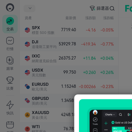
篩選器
資產
最新價
漲跌額
漲跌幅
SPX
交易
7719.40
-4.16
-0.05%
標普 500 指數
DJI
53929.78
-419.34
-0.77%
道瓊斯工業平均指數
行情
IXIC
26375.27
+11.84
+0.04%
納斯達克綜合指數
跟單
USDX
99.750
+0.260
+0.26%
美元指數
EURUSD
1.15248
-0.00266
-0.23%
比賽
歐元/美元
GBPUSD
1.34581
-0.00076
-0.06%
英鎊/美元
XAUUSD
快訊
4248.18
+0.57
+0.01%
黃金/美元
WTI
76.782
+2.510
+3.38%
輕質原油