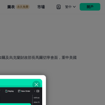
市場
圖表
市場
繁中
開戶
永久免費
rokers
更多
加爾及烏克蘭財政部長馬爾切寧會面，重申美國