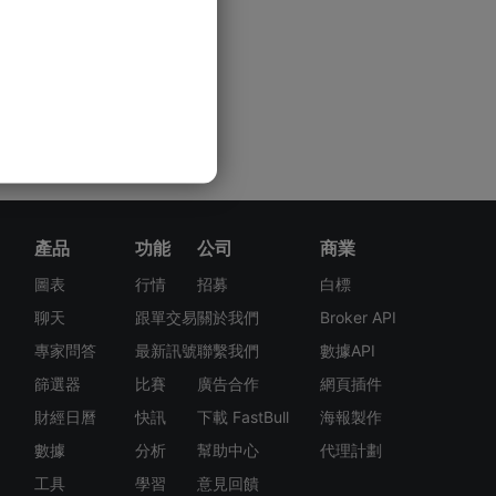
產品
功能
公司
商業
圖表
行情
招募
白標
聊天
跟單交易
關於我們
Broker API
專家問答
最新訊號
聯繫我們
數據API
篩選器
比賽
廣告合作
網頁插件
財經日曆
快訊
下載 FastBull
海報製作
數據
分析
幫助中心
代理計劃
工具
學習
意見回饋