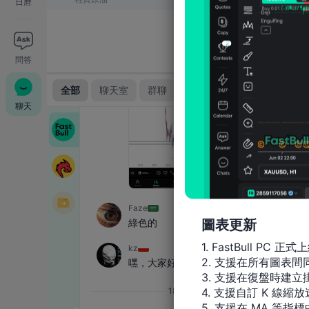
日曆
問答
聊天
圖表更新
1. FastBull PC 正式上
2. 支援在所有圖表
3. 支援在復盤時建立掛
4. 支援自訂 K 線縮放
5. 支援在 MA 等