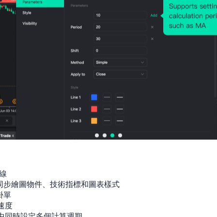
線

間同步繪圖物件、技術指標和圖表樣式

單

速度

指標中同時設定多個計算週期
