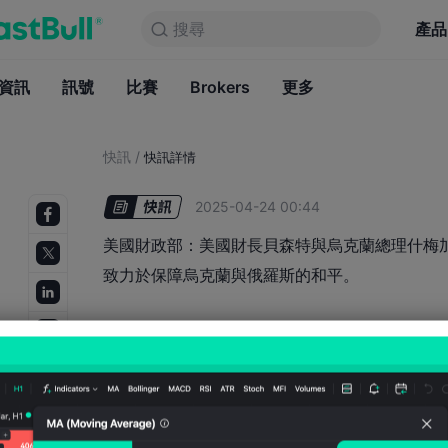
搜尋
搜尋
產品
圖表
產品
永久免費
資訊
訊號
比賽
Brokers
資訊
更多
訊號
比賽
B
快訊
/
快訊詳情
2025-04-24 00:44
美國財政部：美國財長貝森特與烏克蘭總理什梅
致力於保障烏克蘭與俄羅斯的和平。