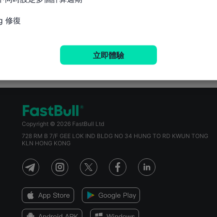
g 修復
立即體驗
Copyright © 2026 FastBull Ltd
728 RM B 7/F GEE LOK IND BLDG NO 34 HUNG TO RD KWUN TONG
KLN HONG KONG