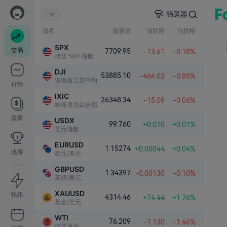
篩選器
資產
最新價
漲跌額
漲跌幅
SPX
交易
7709.95
-13.61
-0.18%
標普 500 指數
DJI
53885.10
-464.02
-0.85%
道瓊斯工業平均指數
行情
IXIC
26348.34
-15.09
-0.06%
納斯達克綜合指數
跟單
USDX
99.760
+0.010
+0.01%
美元指數
EURUSD
1.15274
+0.00044
+0.04%
比賽
歐元/美元
GBPUSD
1.34397
-0.00130
-0.10%
英鎊/美元
XAUUSD
快訊
4314.46
+74.44
+1.76%
黃金/美元
WTI
76.209
-1.130
-1.46%
輕質原油