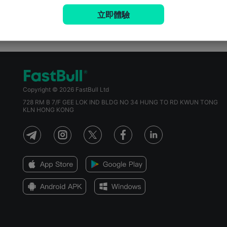
立即體驗
Copyright © 2026 FastBull Ltd
728 RM B 7/F GEE LOK IND BLDG NO 34 HUNG TO RD KWUN TONG
KLN HONG KONG