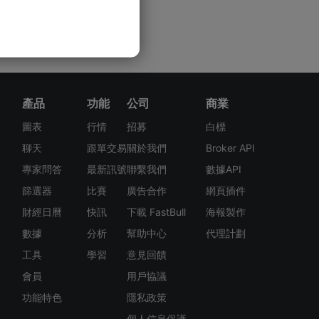
產品
功能
公司
商業
圖表
行情
招募
白標
聊天
跟單交易
關於我們
Broker API
專家問答
最新訊號
聯繫我們
數據API
篩選器
比賽
廣告合作
網頁插件
財經日曆
快訊
下載 FastBull
海報製作
數據
分析
幫助中心
代理計劃
工具
學習
意見回饋
會員
用戶協議
功能特色
隱私政策
個人信息保護