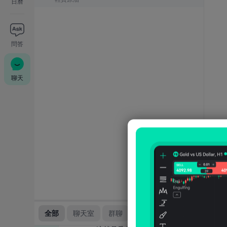
日曆
問答
聊天