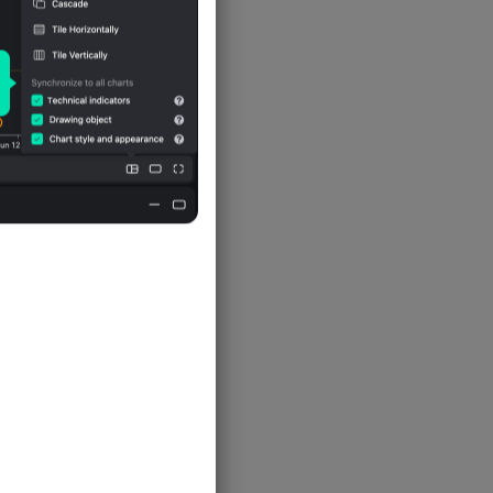
人口成長率
-
人口淨遷移率
人口自然成長率
-
生育率
-
總人口數
-
-
-