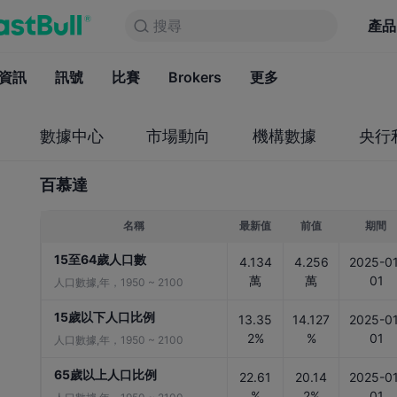
搜尋
搜尋
產品
圖表
產品
永久免費
資訊
訊號
比賽
Brokers
資訊
更多
訊號
比賽
B
數據中心
市場動向
機構數據
央行
百慕達
名稱
最新值
前值
期間
15至64歲人口數
4.134
4.256
2025-01
萬
萬
01
人口數據,年，1950 ~ 2100
15歲以下人口比例
13.35
14.127
2025-01
2%
%
01
人口數據,年，1950 ~ 2100
65歲以上人口比例
22.61
20.14
2025-01
%
2%
01