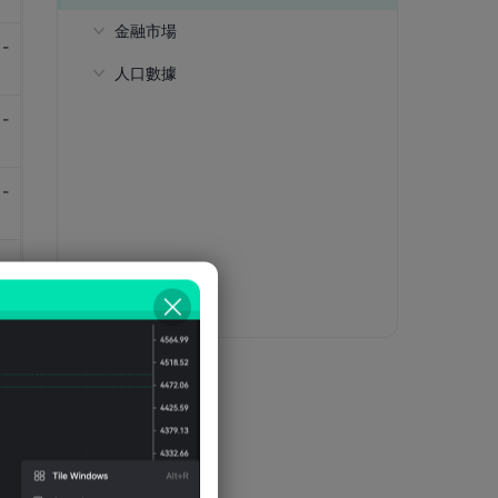
金融市場
-
人口數據
國際投資淨頭寸
15至64歲人口數
-
15歲以下人口比例
-
65歲以上人口比例
粗出生率
-
出生時平均壽命
粗死亡率
-
扶老比
-
扶幼比
扶養比
-
年龄中位数