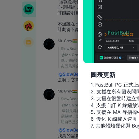
圖表更新
1. FastBull PC 正式上
2. 支援在所有圖表
3. 支援在復盤時建立掛
4. 支援自訂 K 線縮放
5. 支援在 MA 等
6. 優化 K 線載入速度

7. 其他體驗優化與 Bu