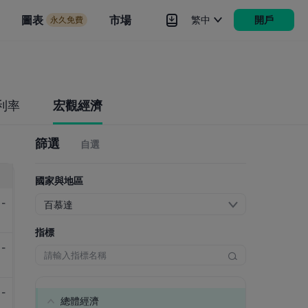
市場
圖表
市場
繁中
開戶
永久免費
rokers
更多
利率
宏觀經濟
篩選
自選
國家與地區
-
百慕達
指標
-
-
總體經濟