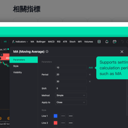
相關指標
美國
美國
美國
美國
美國
EIA
EIA次
EIA次
EIA當
EIA
WTI原
年短期
年天然
年短期
年天
油一年
原油產
氣產量
前景原
氣產
遠期均
量預期
預期
油產量
預期
價預期
(7月)
(7月)
預期
(7月
(4月)
(7月)
公佈值
公佈值
1153
111
公佈值
2026-
07-07
億立
1378
億立
公佈值
公佈值
2026-
07-07
41.12
1403
方英
萬
方英
2020-
2026-
04-
07-07
美元/
萬桶/
尺/
桶/
尺/
07
桶
日
日
日
日
美國
美國
美國
美國
美國