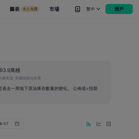
市場
圖表
市場
繁中
開戶
永久免費
rokers
更多
393.9萬桶
數據來源:
美國能源信息署
是過去一周地下原油庫存數量的變化。 公佈值>預期