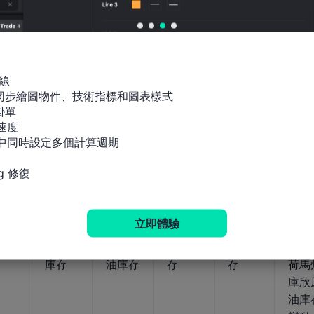
EIA每
EIA天
EIA原
EIA蒸
See
週乙醇
然氣隱
油產量
餾燃油
l庫欣
燃料總
含流量
預測當
產量預
原油
量
週需求
測當週
存變
數據
需求數
線

據
間同步繪圖物件、技術指標和圖表樣式

公佈值
單

-1320
公佈值
公佈值
公佈值
2026-
速度

03-
112.6
億立
1964.8
582.51
公佈值
指標中同時設定多個計算週期

2026-
2026-
2026-
05
03-11
08-
08-
萬桶/
方英
萬桶/
萬桶/
-34
05
05
日
尺
日
日
萬桶
g 修復
美國當
美國當
美國當
美國當
美國
立即體驗
週API
週API
週API
週API
週EI
精煉油
庫欣原
汽油庫
原油庫
俄克
庫存
油庫存
存
存
荷馬
庫欣
油庫