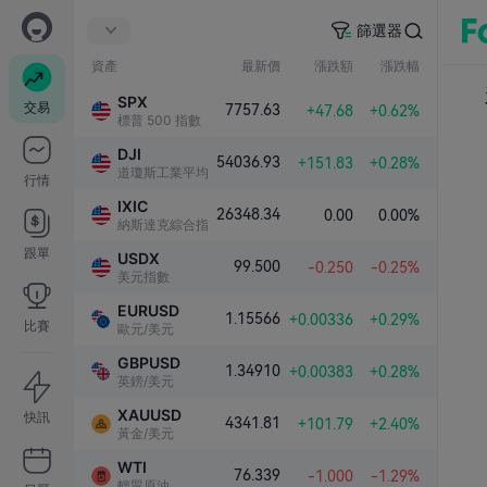
篩選器
資產
最新價
漲跌額
漲跌幅
SPX
交易
7757.63
+47.68
+0.62%
標普 500 指數
DJI
54036.93
+151.83
+0.28%
道瓊斯工業平均指數
行情
IXIC
26348.34
0.00
0.00%
納斯達克綜合指數
跟單
USDX
99.500
-0.250
-0.25%
美元指數
EURUSD
1.15566
+0.00336
+0.29%
比賽
歐元/美元
GBPUSD
1.34910
+0.00383
+0.28%
英鎊/美元
XAUUSD
快訊
4341.81
+101.79
+2.40%
黃金/美元
WTI
76.339
-1.000
-1.29%
輕質原油