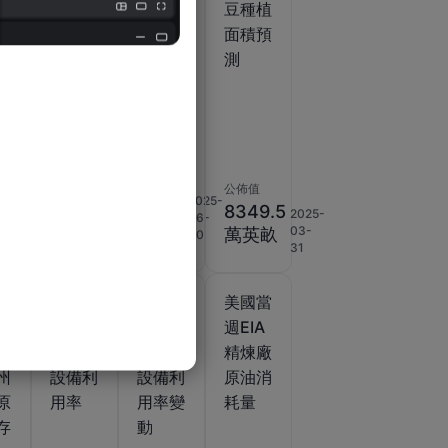
vo
豆出口
豆種植
豆種植
淨銷售
面積
面積預
庫
測
動
公佈值
公佈值
公佈值
8340
2025-
38.35
8349.5
2026-
2025-
06-
.2
萬英
2020-
03-
03-
萬噸
萬英畝
30
12-02
畝
05
31
當
美國當
美國當
美國當
A
週EIA
週EIA
週EIA
拉
精煉廠
精煉廠
精煉廠
州
設備利
設備利
原油消
原
用率
用率變
耗量
存
動