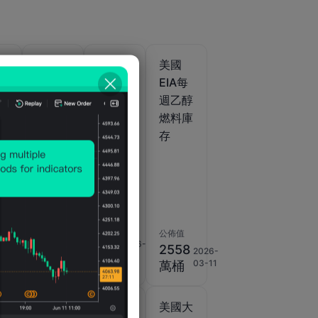
美國
美國
美國
當
EIA每
EIA每
EIA每
然
周成品
週新配
週乙醇
量
油進口
方汽油
燃料庫
庫存
存
)
2
2026-
07-07
公佈值
公佈值
-31.7
公佈值
2026-
0.0
2026-
08-
萬桶/
2558
2026-
08-
桶
05
03-11
日
萬桶
05
美國大
美國大
美國大