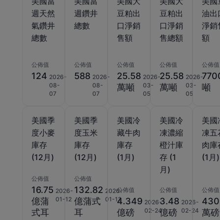
美國當
美國當
美國大
美國大
美國
週天然
週鑽井
豆粕出
豆粕出
油出
氣鑽井
總數
口淨銷
口淨銷
淨銷
總數
售額
售總額
額
公佈值
公佈值
公佈值
公佈值
公佈值
124
588
25.58
25.58
770
2026-
2026-
2026-
2026-
08-
08-
03-
03-
萬噸
萬噸
噸
07
07
05
05
美國季
美國季
美國冷
美國冷
美國
度小麥
度玉米
藏牛肉
凍濃縮
凍五
庫存
庫存
庫存
橙汁庫
肉庫
(12月)
(12月)
(1月)
存 (1
(1月)
月)
公佈值
公佈值
16.75
132.82
公佈值
公佈值
公佈值
2026-
2026-
01-12
01-12
億蒲
億蒲式
4.349
3.48
430
2026-
2026-
02-24
02-24
式耳
耳
億磅
億磅
萬磅