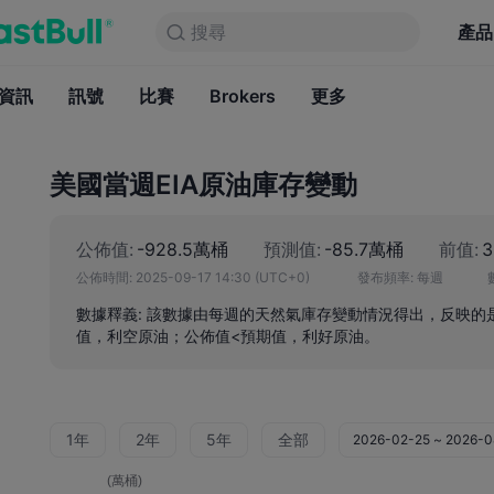
搜尋
搜尋
產品
圖表
產品
永久免費
資訊
訊號
比賽
Brokers
資訊
更多
訊號
比賽
B
美國當週EIA原油庫存變動
公佈值:
-928.5萬桶
預測值:
-85.7萬桶
前值:
公佈時間:
2025-09-17 14:30
(UTC+0)
發布頻率:
每週
數據釋義: 該數據由每週的天然氣庫存變動情況得出，反映的
值，利空原油；公佈值<預期值，利好原油。
1年
2年
5年
全部