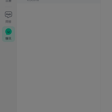
日曆
問答
聊天