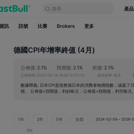
搜尋
搜尋
產品
圖表
產品
永久免費
資訊
訊號
比賽
Brokers
資訊
更多
訊號
比賽
B
德國CPI年增率終值 (4月)
公佈值:
2.1%
預測值:
2.1%
前值:
2.1%
公佈時間:
2025-05-14 06:00
(UTC+0)
發布頻率:
每月
數據釋義: 日本CPI是指整個日本的消費者物價指數，涵蓋
標。 公佈值>預期值，利好歐元；公佈值<預期值，利空歐元
1年
2年
5年
全部