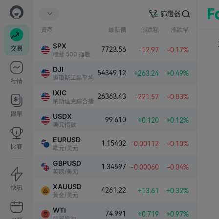
篩選器
資產
最新價
漲跌額
漲跌幅
SPX
交易
7723.56
-12.97
-0.17%
標普 500 指數
DJI
54349.12
+263.24
+0.49%
道瓊斯工業平均指數
行情
IXIC
26363.43
-221.57
-0.83%
納斯達克綜合指數
跟單
USDX
99.610
+0.120
+0.12%
美元指數
EURUSD
1.15402
-0.00112
-0.10%
比賽
歐元/美元
GBPUSD
1.34597
-0.00060
-0.04%
英鎊/美元
XAUUSD
快訊
4261.22
+13.61
+0.32%
黃金/美元
WTI
74.991
+0.719
+0.97%
輕質原油