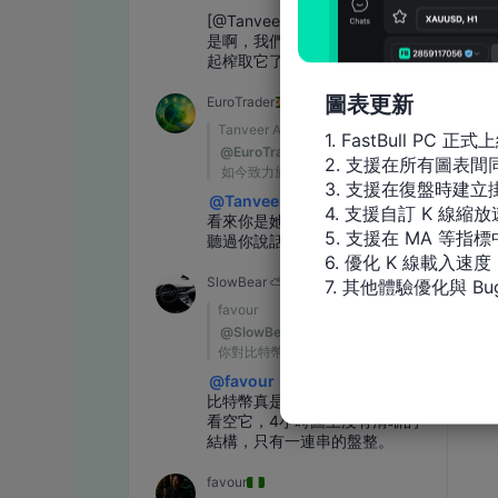
圖表更新
1. FastBull PC 正式上
2. 支援在所有圖表
3. 支援在復盤時建立掛
4. 支援自訂 K 線縮放
5. 支援在 MA 等
6. 優化 K 線載入速度

7. 其他體驗優化與 Bu