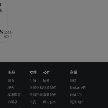
)
率
)
7%
2026-
07-14
產品
功能
公司
商業
圖表
行情
招募
白標
聊天
跟單交易
關於我們
Broker API
專家問答
最新訊號
聯繫我們
數據API
篩選器
比賽
廣告合作
網頁插件