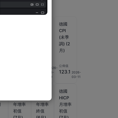
德國
德國
德國
州
BY州
CPI
CPI
年
CPI月
(季調
(未季
增率
後) (1
調) (2
)
(2月)
月)
月)
公佈值
公佈值
公佈值
110.1
2026-
%
0.2%
123.1
2026-
2026-
03-
2026-
02-27
02-27
09
03-11
德國
德國
德國
州
HICP
HICP
HICP
月
年增率
年增率
月增率
初值
終值
初值
)
(7月)
(6月)
(7月)