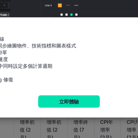
相關指標
德國
德國
德國
德國
德國
BB州
BB州
BW州
BW州
BY
線

CPI年
CPI月
CPI年
CPI月
CPI
間同步繪圖物件、技術指標和圖表樣式

增率
增率
增率
增率
增率
單

(12月)
(12月)
(2月)
(2月)
(2月
速度

指標中同時設定多個計算週期

公佈值
公佈值
公佈值
公佈值
公佈值
g 修復
2.2%
0.1%
1.8%
0.2%
1.9
2026-
2026-
2026-
2026-
01-06
01-06
02-27
02-27
立即體驗
德國
德國
德國
德國
德國
CPI年
CPI月
CPI月
HE州
HE
增率初
增率初
增率終
CPI年
CPI
值 (2
值 (2
值 (7
增率
增率
月)
月)
月)
(2月)
(2月