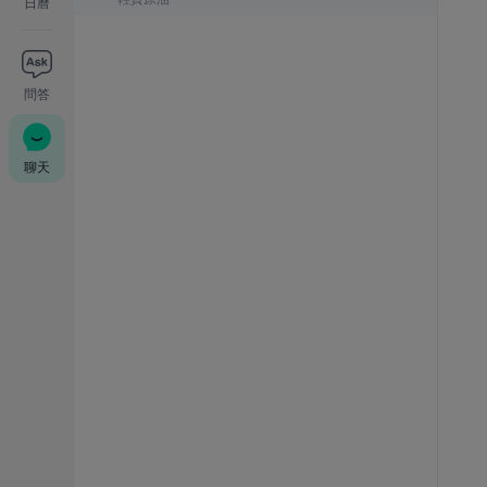
日曆
問答
聊天