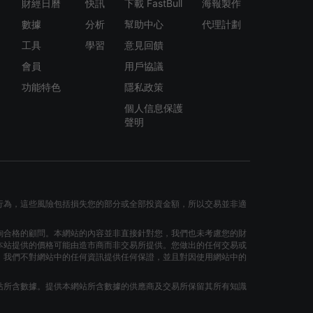
財經日曆
快訊
下載 FastBull
海報製作
數據
分析
幫助中心
代理計劃
工具
學習
意見回饋
會員
用戶協議
功能特色
隱私政策
個人信息保護
聲明
行為，這些風險包括損失您的部分或全部投資金額，所以交易並非適
詢合格的顧問。本網站的內容並非直接針對您，我們也未考慮您的財
本站提供的價格可能由造市商而非交易所提供。您做出的任何交易或
。我們不對網站中的任何資訊提供任何保證，並且對因使用網站中的
站所含數據。提供本網站所含數據的供應商及交易所保留其所有知識