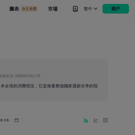
市場
圖表
市場
繁中
開戶
永久免費
rokers
更多
數據來源:
德國聯邦統計局
了日本全境的消費情況，它是衡量整個國家通膨水準的指
。