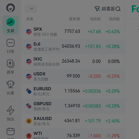
篩選器
資產
最新價
漲跌額
漲跌幅
SPX
交易
7757.63
+47.68
+0.62%
標普 500 指數
DJI
54036.93
+151.83
+0.28%
道瓊斯工業平均指數
行情
IXIC
26348.34
0.00
0.00%
納斯達克綜合指數
跟單
USDX
99.500
-0.250
-0.25%
美元指數
EURUSD
1.15566
+0.00336
+0.29%
比賽
歐元/美元
GBPUSD
1.34910
+0.00383
+0.28%
英鎊/美元
XAUUSD
快訊
4341.81
+101.79
+2.40%
黃金/美元
WTI
76.339
-1.000
-1.29%
輕質原油