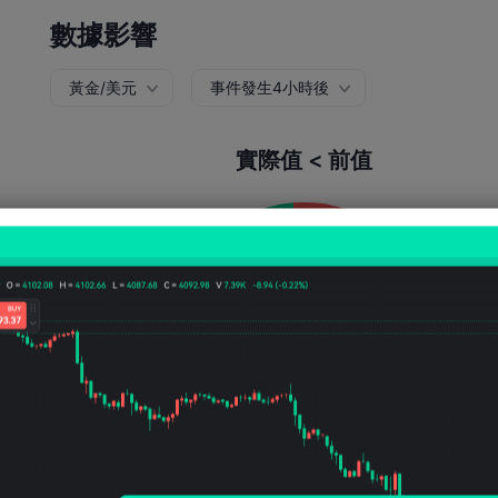
數據影響
黃金/美元
事件發生4小時後
實際值 < 前值
上漲機率:
47.56%
下跌機率:
52.4
上漲次數:
39
下跌次數:
43
平均波動:
-127
Points
(-0.06%)