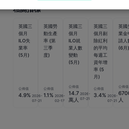
相關指標
英國三
英國勞
英國三
英國三
英國
個月
動生產
個月
個月剔
業金
ILO失
率 (第
ILO就
除紅利
請人
業率
三季
業人數
的平均
(6月
(5月)
度)
變動
每週工
(5月)
資年增
率 (5
月)
公佈值
公佈值
公佈值
公佈值
公佈值
14.7
670
2026-
4.9%
1.1%
3.4%
2026-
2026-
2026-
07-21
萬人
人
07-21
02-17
07-21