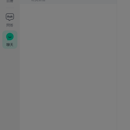
日曆
問答
聊天