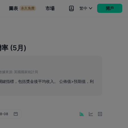
市場
圖表
市場
繁中
開戶
永久免費
rokers
更多
 (5月)
數據來源:
英國國家統計局
關鍵指標，包括獎金後平均收入。 公佈值>預期值，利