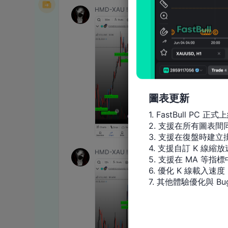
圖表更新
1. FastBull PC 正式上
2. 支援在所有圖表
3. 支援在復盤時建立掛
4. 支援自訂 K 線縮放
5. 支援在 MA 等
6. 優化 K 線載入速度

7. 其他體驗優化與 Bu