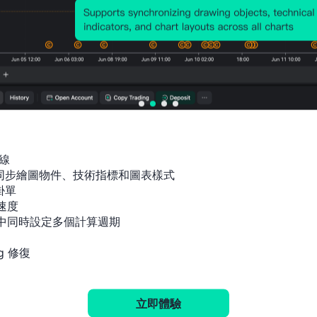
歷史價格圖表
線

間同步繪圖物件、技術指標和圖表樣式

單

速度

指標中同時設定多個計算週期

g 修復
立即體驗