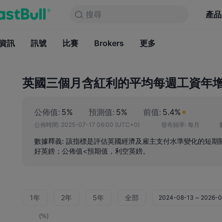
搜尋
搜尋
產品
圖表
產品
永久免費
資訊
訊號
比賽
Brokers
資訊
更多
訊號
比賽
B
英國三個月含紅利的平均每週工資年增率
公佈值:
5%
預測值:
5%
前值:
5.4%
公佈時間:
2025-07-17 06:00
(UTC+0)
發布頻率:
每月
數據釋義: 該指標是評估英國經濟及雇主支付水準變化的短期
好英鎊；公佈值<預期值，利空英鎊。
1年
2年
5年
全部