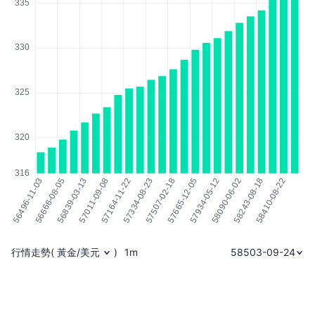
行情走勢
(
黃金/美元
)
1m
58503-09-24