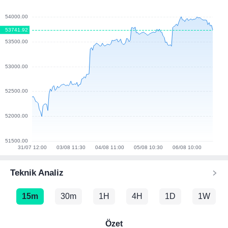
Teknik Analiz
15m
30m
1H
4H
1D
1W
Özet