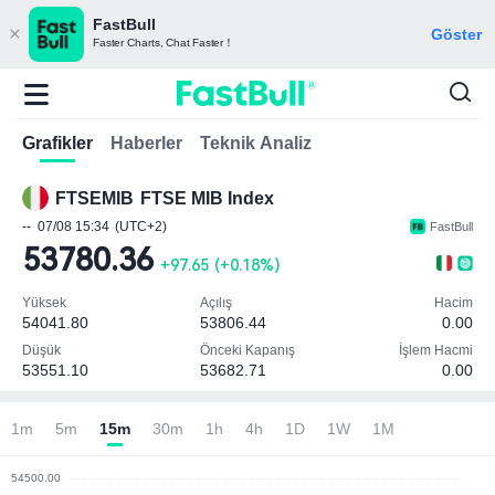
FastBull
Göster
Faster Charts, Chat Faster！
Grafikler
Haberler
Teknik Analiz
FTSEMIB
FTSE MIB Index
--
07/08 15:34
(UTC+2)
FastBull
53780.36
+97.65
(
+0.18%
)
Yüksek
Açılış
Hacim
54041.80
53806.44
0.00
Düşük
Önceki Kapanış
İşlem Hacmi
53551.10
53682.71
0.00
Not: Para birimi ()
1m
5m
15m
30m
1h
4h
1D
1W
1M