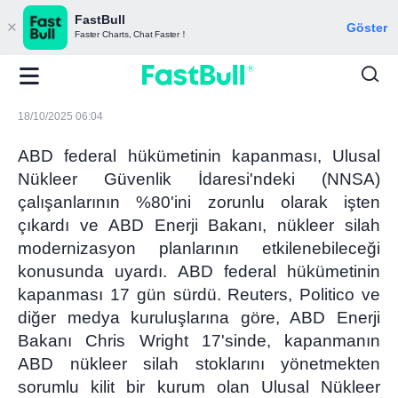
FastBull
Göster
Faster Charts, Chat Faster！
18/10/2025 06:04
ABD federal hükümetinin kapanması, Ulusal
Nükleer Güvenlik İdaresi'ndeki (NNSA)
çalışanlarının %80'ini zorunlu olarak işten
çıkardı ve ABD Enerji Bakanı, nükleer silah
modernizasyon planlarının etkilenebileceği
konusunda uyardı. ABD federal hükümetinin
kapanması 17 gün sürdü. Reuters, Politico ve
diğer medya kuruluşlarına göre, ABD Enerji
Bakanı Chris Wright 17'sinde, kapanmanın
ABD nükleer silah stoklarını yönetmekten
sorumlu kilit bir kurum olan Ulusal Nükleer