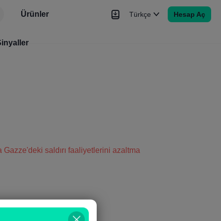
Ürünler
Türkçe
Hesap Aç
r
inyaller
Haberler
Sinyaller
Daha Fazla
a Gazze'deki saldırı faaliyetlerini azaltma