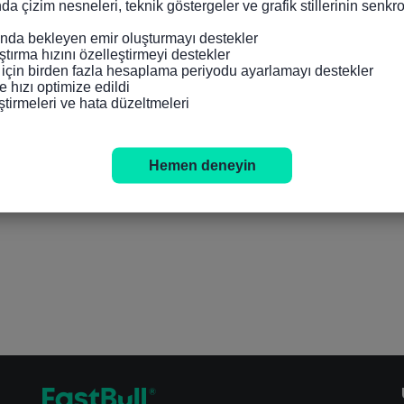
nda çizim nesneleri, teknik göstergeler ve grafik stillerinin senk
da bekleyen emir oluşturmayı destekler

tırma hızını özelleştirmeyi destekler

 için birden fazla hesaplama periyodu ayarlamayı destekler

 hızı optimize edildi

ştirmeleri ve hata düzeltmeleri
Hemen deneyin