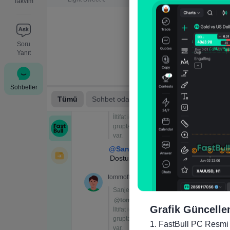
Takvim
Soru
Yanıt
Sohbetler
Grafik Güncelle
1. FastBull PC Resmi 