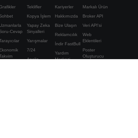
Grafikler
Teklifler
Kariyerler
Markalı Ürün
Sohbet
Kopya İşlem
Hakkımızda
Broker API
Uzmanlarla
Yapay Zeka
Bize Ulaşın
Veri API'si
Soru-Cevap
Sinyalleri
Reklamcılık
Web
Tarayıcılar
Yarışmalar
Eklentileri
İndir FastBull
Ekonomik
7/24
Poster
Yardım
Takvim
Oluşturucu
Analiz
Merkezi
Veri
Ortaklık
Eğitim
Geri Bildirim
Programı
Araçlar
ve kabul
FastBull VIP
ediyorum
Özellikler
Gizlilik
Politikası
Kişisel Bilgi
Koruma
Bildirimi