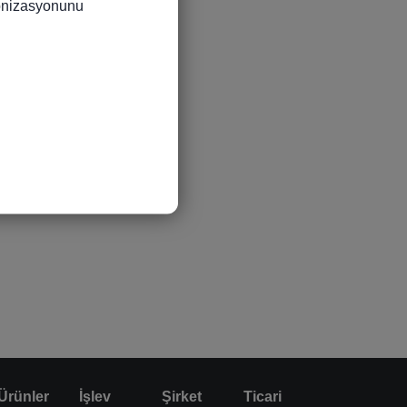
ronizasyonunu 
Ürünler
İşlev
Şirket
Ticari