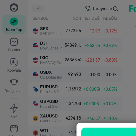
Tarayıcılar
SEMBOL
SON
NET DEĞİŞ.
%DEĞİŞ.
SPX
İşlem Yap
7723.56
-12.97
-0.17%
S&P 500 Index
DJI
54349.12
+263.24
+0.49%
Dow Jones Industrial Average
Teklifler
IXIC
26363.43
-221.57
-0.83%
NASDAQ Composite Index
Kopyala
USDX
99.490
0.000
0.00%
US Dollar Index
EURUSD
1.15572
+0.00058
+0.05%
Yarışmalar
Euro / US Dollar
GBPUSD
1.34708
+0.00051
+0.04%
Pound Sterling / US Dollar
XAUUSD
7/24
4294.18
+46.57
+1.10%
Gold / US Dollar
WTI
74.702
+0.430
+0.58%
Light Sweet Crude Oil