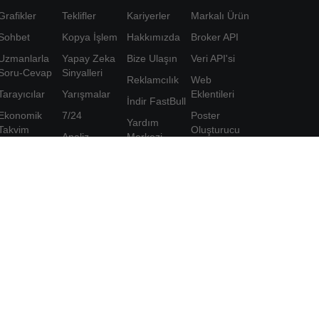
Grafikler
Teklifler
Kariyerler
Markalı Ürün
Sohbet
Kopya İşlem
Hakkımızda
Broker API
Uzmanlarla
Yapay Zeka
Bize Ulaşın
Veri API'si
Soru-Cevap
Sinyalleri
Reklamcılık
Web
Tarayıcılar
Yarışmalar
Eklentileri
İndir FastBull
Ekonomik
7/24
Poster
Yardım
Takvim
Oluşturucu
Analiz
Merkezi
Veri
Ortaklık
Eğitim
Geri Bildirim
Programı
Araçlar
ve kabul
FastBull VIP
ediyorum
Özellikler
Gizlilik
Politikası
Kişisel Bilgi
Koruma
Bildirimi