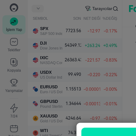
Tarayıcılar
SEMBOL
SON
NET DEĞİŞ.
%DEĞİŞ.
SPX
İşlem Yap
7723.56
-12.97
-0.17%
S&P 500 Index
DJI
54349.12
+263.24
+0.49%
Dow Jones Industrial Average
Teklifler
IXIC
26363.43
-221.57
-0.83%
NASDAQ Composite Index
Kopyala
USDX
99.490
-0.220
-0.22%
US Dollar Index
EURUSD
1.15513
-0.00001
-0.00%
Yarışmalar
Euro / US Dollar
GBPUSD
1.34644
-0.00013
-0.01%
Pound Sterling / US Dollar
XAUUSD
7/24
4246.64
-0.97
-0.02%
Gold / US Dollar
WTI
74.339
+0.067
+0.09%
Light Sweet Crude Oil