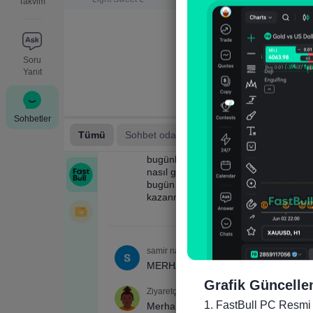
Takvim
Soru
Yanıt
Sohbetler
Grafik Güncelle
1. FastBull PC Resmi 