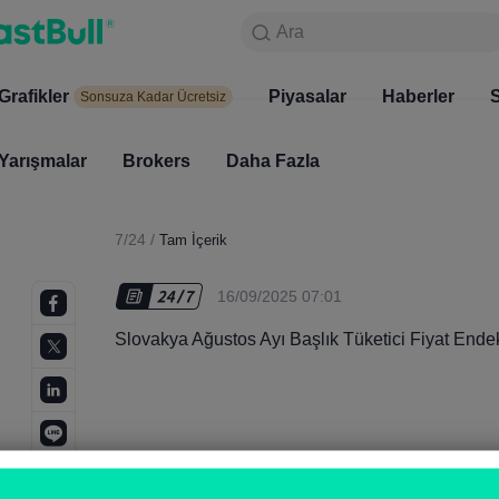
Ara
Ara
Ürünler
Grafikler
Grafikler
Piyasalar
Haberler
Piyasala
S
Sonsuza Kadar Ücretsiz
Sonsuza Kadar Ücretsiz
Yarışmalar
Brokers
Daha Fazla
Yarışmalar
Brokers
7/24
/
Tam İçerik
16/09/2025 07:01
Slovakya Ağustos Ayı Başlık Tüketici Fiyat Ende