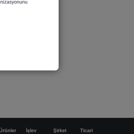
ronizasyonunu 
Ürünler
İşlev
Şirket
Ticari