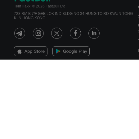
Telif Hakkı © 2026 FastBull Ltd.
728 RM B 7/F GEE LOK IND BLDG NO 34 HUNG TO RD KWUN TONG
KLN HONG KONG