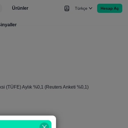
Ürünler
Türkçe
Hesap Aç
r
inyaller
Haberler
Sinyaller
Daha Fazla
ksi (TÜFE) Aylık %0,1 (Reuters Anketi %0,1)