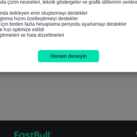
nda çizim nesneleri, teknik göstergeler ve grafik stillerinin senk
da bekleyen emir oluşturmayı destekler

tırma hızını özelleştirmeyi destekler

 için birden fazla hesaplama periyodu ayarlamayı destekler

 hızı optimize edildi

ştirmeleri ve hata düzeltmeleri
Hemen deneyin